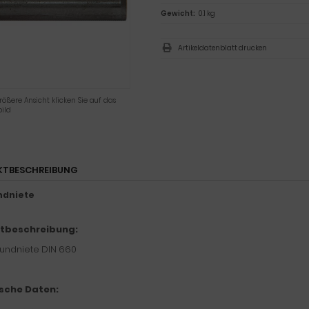
Gewicht:
0.1 kg
Artikeldatenblatt drucken
rößere Ansicht klicken Sie auf das
ild
KTBESCHREIBUNG
ndniete
tbeschreibung:
undniete DIN 660
sche Daten: