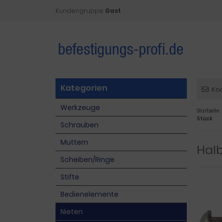
Kundengruppe:
Gast
Kategorien
Ko
Werkzeuge
Startseite
Stück
Schrauben
Muttern
Halb
Scheiben/Ringe
Stifte
Bedienelemente
Nieten