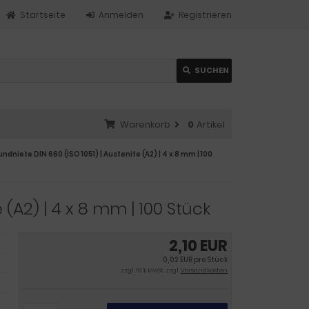
Startseite
Anmelden
Registrieren
SUCHEN
Warenkorb
0
Artikel
ndniete DIN 660 (ISO 1051) | Austenite (A2) | 4 x 8 mm | 100
 (A2) | 4 x 8 mm | 100 Stück
2,10 EUR
0,02 EUR pro Stück
zzgl. 19 % MwSt. zzgl.
Versandkosten