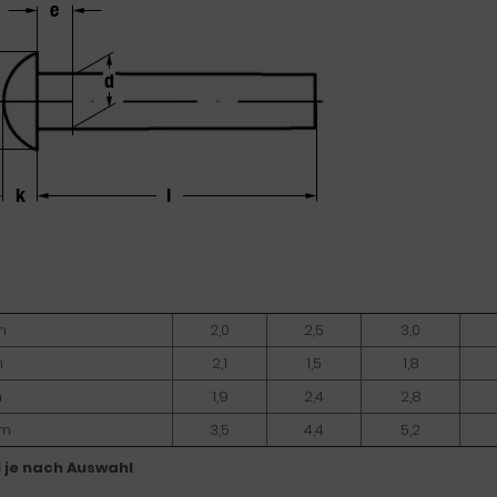
m
2,0
2,5
3,0
m
2,1
1,5
1,8
m
1,9
2,4
2,8
mm
3,5
4,4
5,2
l je nach Auswahl