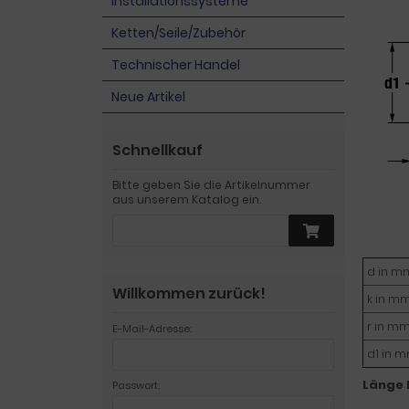
Installationssysteme
Ketten/Seile/Zubehör
Technischer Handel
Neue Artikel
Schnellkauf
Bitte geben Sie die Artikelnummer
aus unserem Katalog ein.
d in m
Willkommen zurück!
k in m
r in m
E-Mail-Adresse:
d1 in 
Länge 
Passwort: