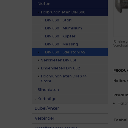
Nieten
Halbrundnieten DIN 660
DIN 660 - Stahl
DIN 660 - Aluminium
DIN 660 - Kupfer
Für eine g
DIN 660 - Messing
Vorschaub
DIN 660 - Edelstahl A2
Senknieten DIN 661
Linsennieten DIN 662
PRODU
Flachrundnieten DIN 674
Stahl
Halbru
Blindnieten
Produk
Kerbnägel
Halbr
Dübel/Anker
Verbinder
Techni