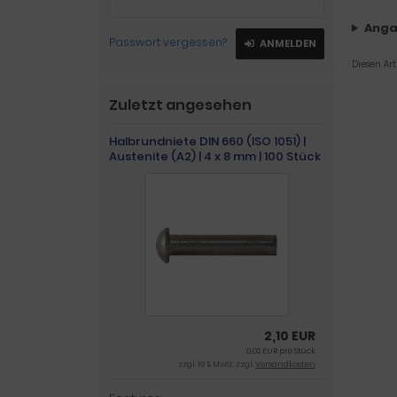
Anga
Passwort vergessen?
ANMELDEN
Diesen Ar
Zuletzt angesehen
Halbrundniete DIN 660 (ISO 1051) |
Austenite (A2) | 4 x 8 mm | 100 Stück
2,10 EUR
0,02 EUR pro Stück
zzgl. 19 % MwSt. zzgl.
Versandkosten