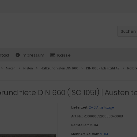
ntakt
Impressum
Kasse
Nieten
Nieten
Halbrundnieten DIN 660
DIN 660 - Edelstahl A2
Halbru
rundniete DIN 660 (ISO 1051) | Austenite
Lieferzeit:
2 - 3 Arbeitstage
Art.Nr.:
R000660920000040008
Hersteller:
M-04
Mehr Artikel von:
M-04