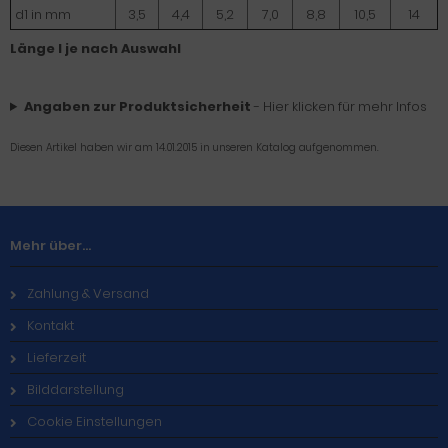
d1 in mm
3,5
4,4
5,2
7,0
8,8
10,5
14
Länge l je nach Auswahl
Angaben zur Produktsicherheit
- Hier klicken für mehr Infos
Diesen Artikel haben wir am 14.01.2015 in unseren Katalog aufgenommen.
Mehr über...
Zahlung & Versand
Kontakt
Lieferzeit
Bilddarstellung
Cookie Einstellungen