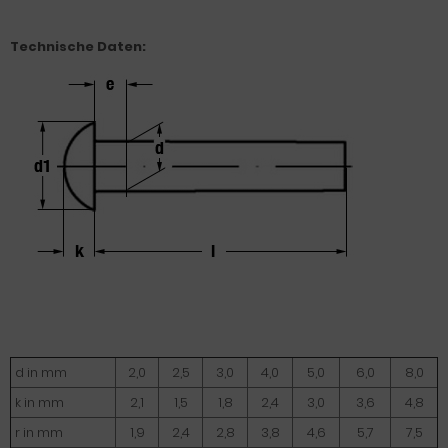
Technische Daten:
d in mm
2,0
2,5
3,0
4,0
5,0
6,0
8,0
k in mm
2,1
1,5
1,8
2,4
3,0
3,6
4,8
r in mm
1,9
2,4
2,8
3,8
4,6
5,7
7,5