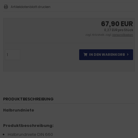
Artikeldatenblatt drucken
67,90 EUR
0,27 EUR pro Stück
zzgl. 19 % MwSt. zzgl.
Versandkosten
IN DEN WARENKORB
PRODUKTBESCHREIBUNG
Halbrundniete
Produktbeschreibung:
Halbrundniete DIN 660