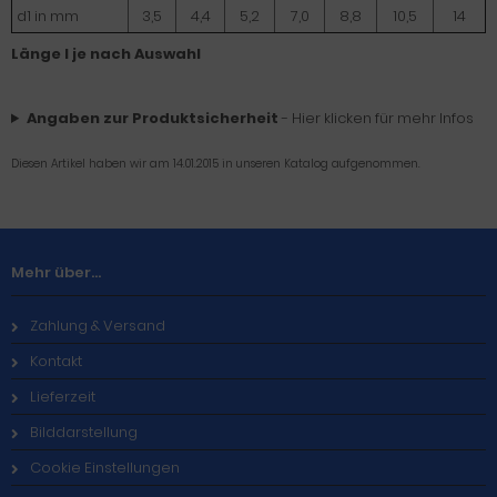
d1 in mm
3,5
4,4
5,2
7,0
8,8
10,5
14
Länge l je nach Auswahl
Angaben zur Produktsicherheit
- Hier klicken für mehr Infos
Diesen Artikel haben wir am 14.01.2015 in unseren Katalog aufgenommen.
Mehr über...
Zahlung & Versand
Kontakt
Lieferzeit
Bilddarstellung
Cookie Einstellungen