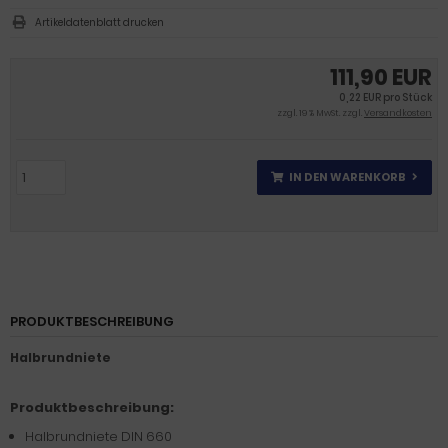
Artikeldatenblatt drucken
111,90 EUR
0,22 EUR pro Stück
zzgl. 19 % MwSt. zzgl.
Versandkosten
IN DEN WARENKORB
PRODUKTBESCHREIBUNG
Halbrundniete
Produktbeschreibung:
Halbrundniete DIN 660