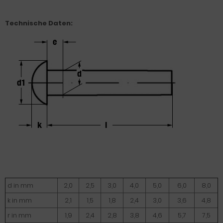
Technische Daten:
d in mm
2,0
2,5
3,0
4,0
5,0
6,0
8,0
k in mm
2,1
1,5
1,8
2,4
3,0
3,6
4,8
r in mm
1,9
2,4
2,8
3,8
4,6
5,7
7,5