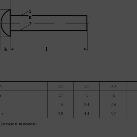
m
2,0
2,5
3,0
m
2,1
1,5
1,8
m
1,9
2,4
2,8
mm
3,5
4,4
5,2
l je nach Auswahl