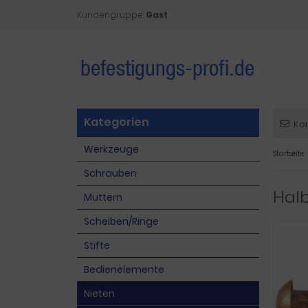
Kundengruppe:
Gast
Kategorien
Ko
Werkzeuge
Startseite
Schrauben
Halb
Muttern
Scheiben/Ringe
Stifte
Bedienelemente
Nieten