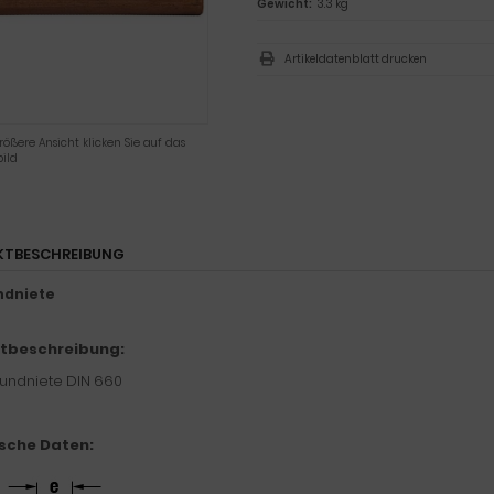
Gewicht:
3.3 kg
Artikeldatenblatt drucken
rößere Ansicht klicken Sie auf das
ild
KTBESCHREIBUNG
ndniete
tbeschreibung:
undniete DIN 660
sche Daten: