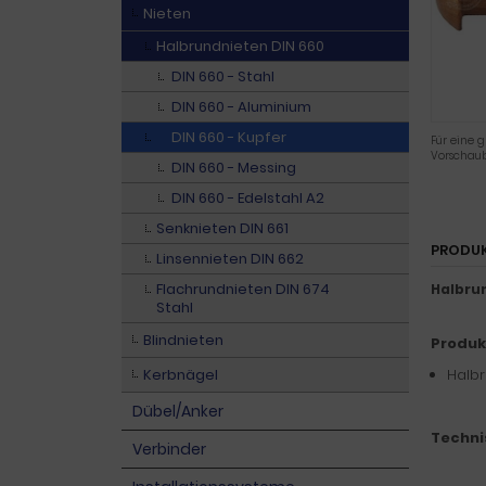
Nieten
Halbrundnieten DIN 660
DIN 660 - Stahl
DIN 660 - Aluminium
DIN 660 - Kupfer
Für eine g
Vorschaub
DIN 660 - Messing
DIN 660 - Edelstahl A2
Senknieten DIN 661
PRODU
Linsennieten DIN 662
Flachrundnieten DIN 674
Halbru
Stahl
Blindnieten
Produk
Kerbnägel
Halbr
Dübel/Anker
Techni
Verbinder