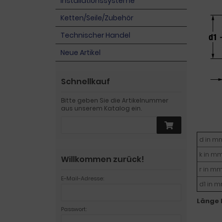
Installationssysteme
Ketten/Seile/Zubehör
Technischer Handel
Neue Artikel
Schnellkauf
Bitte geben Sie die Artikelnummer
aus unserem Katalog ein.
d in m
k in m
Willkommen zurück!
r in m
E-Mail-Adresse:
d1 in 
Länge 
Passwort: