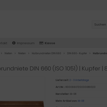
ntakt
Impressum
Kasse
Nieten
Nieten
Halbrundnieten DIN 660
DIN 660 - Kupfer
Halbrundnie
rundniete DIN 660 (ISO 1051) | Kupfer |
Lieferzeit:
2 - 3 Arbeitstage
Art.Nr.:
R000660720000080020
Hersteller:
M-08
Mehr Artikel von:
M-08