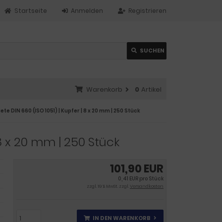
Startseite
Anmelden
Registrieren
SUCHEN
Warenkorb
0
Artikel
te DIN 660 (ISO 1051) | Kupfer | 8 x 20 mm | 250 Stück
 8 x 20 mm | 250 Stück
101,90 EUR
0,41 EUR pro Stück
zzgl. 19 % MwSt. zzgl.
Versandkosten
IN DEN WARENKORB