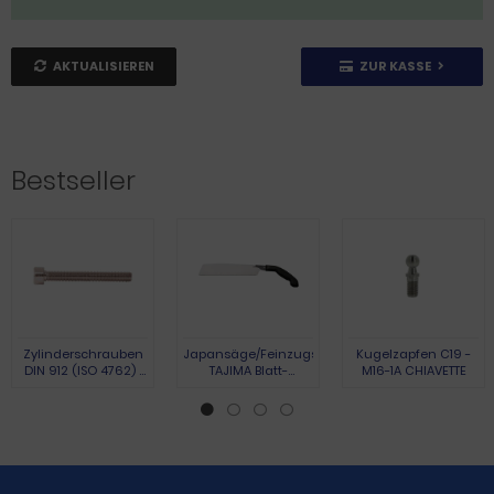
AKTUALISIEREN
ZUR KASSE
Bestseller
Zylinderschrauben
Japansäge/Feinzugsäge
Kugelzapfen C19 -
DIN 912 (ISO 4762) |
TAJIMA Blatt-
M16-1A CHIAVETTE
Austenite (A2) | M 3 x
L.265mm Gesamt-
10 | 100 Stück
L.440mm
Pistolengriff TAJIMA