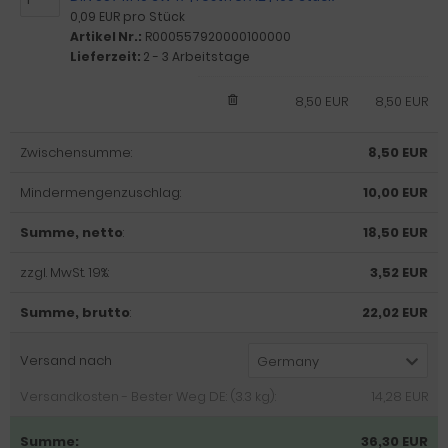
0,09 EUR pro Stück
Artikel Nr.:
R000557920000100000
Lieferzeit:
2 - 3 Arbeitstage
8,50 EUR
8,50 EUR
Zwischensumme:
8,50 EUR
Mindermengenzuschlag:
10,00 EUR
Summe, netto
:
18,50 EUR
zzgl. MwSt. 19%:
3,52 EUR
Summe, brutto
:
22,02 EUR
Versand nach
Germany
Versandkosten - Bester Weg DE: (3.3 kg):
14,28 EUR
Summe:
36,30 EUR