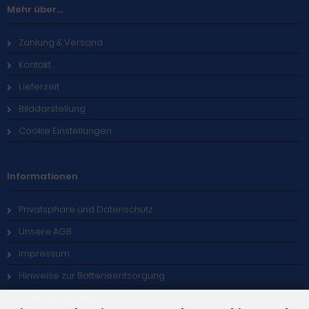
Mehr über...
Zahlung & Versand
Kontakt
Lieferzeit
Bilddarstellung
Cookie Einstellungen
Informationen
Privatsphäre und Datenschutz
Unsere AGB
Impressum
Hinweise zur Batterieentsorgung
Stellenangebote