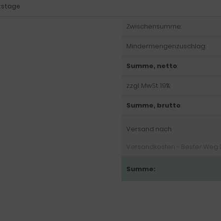
itstage
Zwischensumme:
Mindermengenzuschlag:
Summe, netto
:
zzgl. MwSt. 19%:
Summe, brutto
:
Versand nach
Versandkosten - Bester Weg DE
Summe: