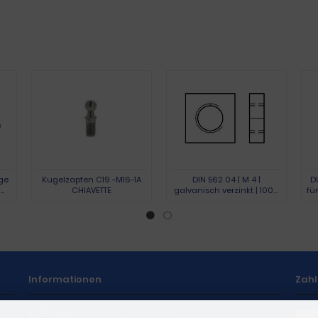
ge
Kugelzapfen C19 -M16-1A
DIN 562 04 | M 4 |
D
CHIAVETTE
galvanisch verzinkt | 1000
fü
Stück
Informationen
Zah
Privatsphäre und Datenschutz