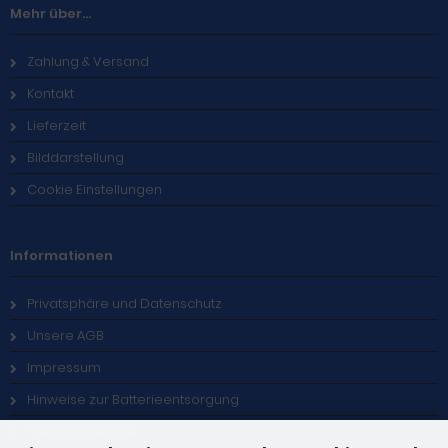
Mehr über...
Zahlung & Versand
Kontakt
Lieferzeit
Bilddarstellung
Cookie Einstellungen
Informationen
Privatsphäre und Datenschutz
Unsere AGB
Impressum
Hinweise zur Batterieentsorgung
Stellenangebote