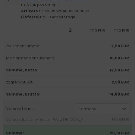
0,05 EUR pro Stück
Artikel Nr.:
R000562940000080000
Lieferzeit:
2 - 3 Arbeitstage
2,50 EUR
2,50 EUR
Zwischensumme:
2,50 EUR
Mindermengenzuschlag:
10,00 EUR
Summe, netto
:
12,50 EUR
zzgl. MwSt. 19%:
2,38 EUR
Summe, brutto
:
14,88 EUR
Versand nach
Germany
Versandkosten - Bester Weg DE: (2.2 kg):
14,28 EUR
Summe:
29,16 EUR