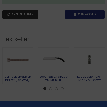
AKTUALISIEREN
ZUR KASSE
Bestseller
Zylinderschrauben
Japansäge/Feinzugsäge
Kugelzapfen C19 -
DIN 912 (ISO 4762) |
TAJIMA Blatt-
M16-1A CHIAVETTE
Austenite (A2) | M 3 x
L.265mm Gesamt-
10 | 100 Stück
L.440mm
Pistolengriff TAJIMA