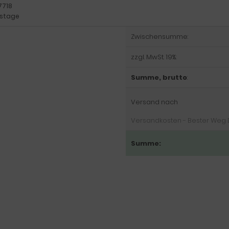
7718
itstage
Zwischensumme:
zzgl. MwSt. 19%:
Summe, brutto
:
Versand nach
Versandkosten - Bester Weg DE
Summe: