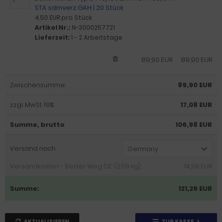
STA sdmverz.GAH | 20 Stück
4,50 EUR pro Stück
Artikel Nr.:
N-3000257721
Lieferzeit:
1 - 2 Arbeitstage
89,90 EUR
89,90 EUR
Zwischensumme:
89,90 EUR
zzgl. MwSt. 19%:
17,08 EUR
Summe, brutto
:
106,98 EUR
Versand nach
Germany
Versandkosten - Bester Weg DE: (2.59 kg):
14,28 EUR
Summe:
121,26 EUR
AKTUALISIEREN
ZUR KASSE