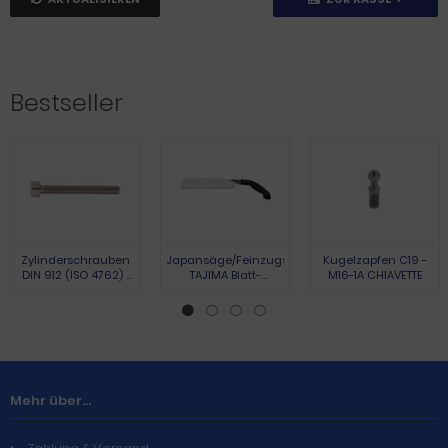
Bestseller
Zylinderschrauben
Japansäge/Feinzugsäge
Kugelzapfen C19 -
DIN 912 (ISO 4762) |
TAJIMA Blatt-
M16-1A CHIAVETTE
Austenite (A2) | M 3 x
L.265mm Gesamt-
10 | 100 Stück
L.440mm
Pistolengriff TAJIMA
Mehr über...