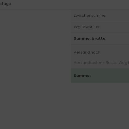
itstage
Zwischensumme:
zzgl. MwSt. 19%:
Summe, brutto
:
Versand nach
Versandkosten - Bester Weg DE:
Summe: