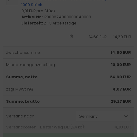
1000 Stück
0,01 EUR pro Stück
Artikel Nr.:
R000674000000040008
Lieferzeit:
2 - 3 Arbeitstage
14,60 EUR
14,60 EUR
Zwischensumme:
14,60 EUR
Mindermengenzuschlag:
10,00 EUR
Summe, netto
:
24,60 EUR
zzgl. MwSt. 19%:
4,67 EUR
Summe, brutto
:
29,27 EUR
Versand nach
Germany
Versandkosten - Bester Weg DE: (3.4 kg):
14,28 EUR