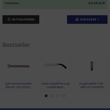
Summe:
43,55 EUR
AKTUALISIEREN
ZUR KASSE
Bestseller
Zylinderschrauben
Japansäge/Feinzugsäge
Kugelzapfen C19 -
DIN 912 (ISO 4762) |
TAJIMA Blatt-
M16-1A CHIAVETTE
Austenite (A2) | M 3 x
L.265mm Gesamt-
10 | 100 Stück
L.440mm
Pistolengriff TAJIMA