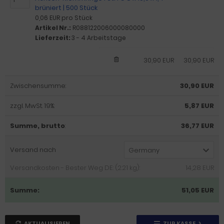
brüniert | 500 Stück
0,06 EUR pro Stück
Artikel Nr.:
R088122006000080000
Lieferzeit:
3 - 4 Arbeitstage
30,90 EUR
30,90 EUR
Zwischensumme:
30,90 EUR
zzgl. MwSt. 19%:
5,87 EUR
Summe, brutto
:
36,77 EUR
Versand nach
Germany
Versandkosten - Bester Weg DE: (2.21 kg):
14,28 EUR
Summe:
51,05 EUR
AKTUALISIEREN
ZUR KASSE