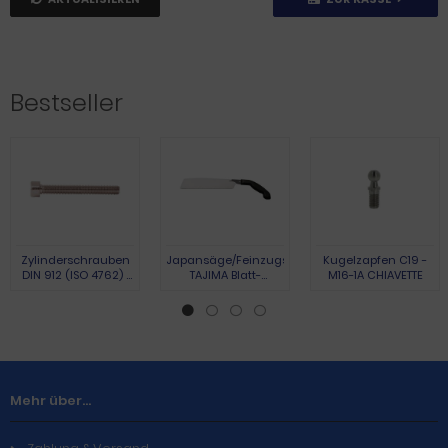
Bestseller
Zylinderschrauben
Japansäge/Feinzugsäge
Kugelzapfen C19 -
DIN 912 (ISO 4762) |
TAJIMA Blatt-
M16-1A CHIAVETTE
Austenite (A2) | M 3 x
L.265mm Gesamt-
10 | 100 Stück
L.440mm
Pistolengriff TAJIMA
Mehr über...