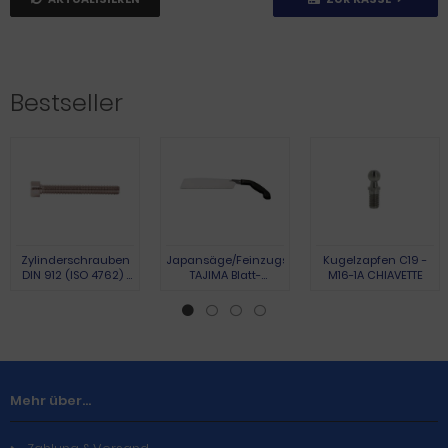
Bestseller
Zylinderschrauben
Japansäge/Feinzugsäge
Kugelzapfen C19 -
DIN 912 (ISO 4762) |
TAJIMA Blatt-
M16-1A CHIAVETTE
Austenite (A2) | M 3 x
L.265mm Gesamt-
10 | 100 Stück
L.440mm
Pistolengriff TAJIMA
Mehr über...