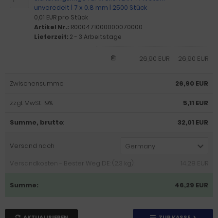
unveredelt | 7 x 0.8 mm | 2500 Stück
0,01 EUR pro Stück
Artikel Nr.:
R000471000000070000
Lieferzeit:
2 - 3 Arbeitstage
26,90 EUR
26,90 EUR
Zwischensumme:
26,90 EUR
zzgl. MwSt. 19%:
5,11 EUR
Summe, brutto
:
32,01 EUR
Versand nach
Germany
Versandkosten - Bester Weg DE: (2.3 kg):
14,28 EUR
Summe:
46,29 EUR
AKTUALISIEREN
ZUR KASSE