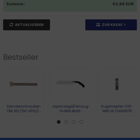
Summe:
42,96 EUR
AKTUALISIEREN
ZUR KASSE
Bestseller
Zylinderschrauben
Japansäge/Feinzugsäge
Kugelzapfen C19 -
DIN 912 (ISO 4762) |
TAJIMA Blatt-
M16-1A CHIAVETTE
Austenite (A2) | M 3 x
L.265mm Gesamt-
10 | 100 Stück
L.440mm
Pistolengriff TAJIMA