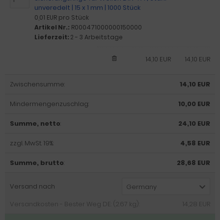
unveredelt | 15 x 1 mm | 1000 Stück
0,01 EUR pro Stück
Artikel Nr.:
R000471000000150000
Lieferzeit:
2 - 3 Arbeitstage
14,10 EUR
14,10 EUR
Zwischensumme:
14,10 EUR
Mindermengenzuschlag:
10,00 EUR
Summe, netto
:
24,10 EUR
zzgl. MwSt. 19%:
4,58 EUR
Summe, brutto
:
28,68 EUR
Versand nach
Germany
Versandkosten - Bester Weg DE: (2.67 kg):
14,28 EUR