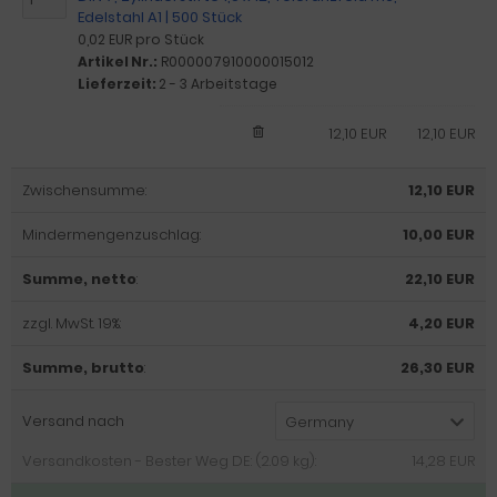
Edelstahl A1 | 500 Stück
0,02 EUR pro Stück
Artikel Nr.:
R000007910000015012
Lieferzeit:
2 - 3 Arbeitstage
12,10 EUR
12,10 EUR
Zwischensumme:
12,10 EUR
Mindermengenzuschlag:
10,00 EUR
Summe, netto
:
22,10 EUR
zzgl. MwSt. 19%:
4,20 EUR
Summe, brutto
:
26,30 EUR
Versand nach
Germany
Versandkosten - Bester Weg DE: (2.09 kg):
14,28 EUR