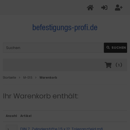
SUCHEN
(
1
)
Startseite
M-01.5
Warenkorb
Ihr Warenkorb enthält:
Anzahl
Artikel
DIN 7, Zylinderstifte 1,5 x 12, Toleranzfeld m6,