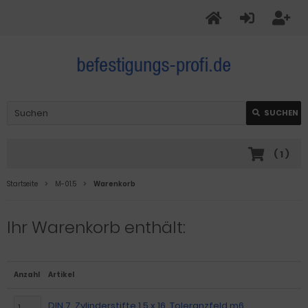
SUCHEN
(
1
)
Startseite
M-01.5
Warenkorb
Ihr Warenkorb enthält:
Anzahl
Artikel
DIN 7, Zylinderstifte 1,5 x 16, Toleranzfeld m6,