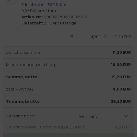
Edelstahl A1 | 500 Stück
0,02 EUR pro Stück
Artikel Nr.:
R000007910000015016
Lieferzeit:
2 - 3 Arbeitstage
11,20 EUR
11,20 EUR
Zwischensumme:
11,20 EUR
Mindermengenzuschlag:
10,00 EUR
Summe, netto
:
21,20 EUR
zzgl. MwSt. 19%:
4,03 EUR
Summe, brutto
:
25,23 EUR
Versand nach
Germany
Versandkosten - Bester Weg DE: (2.11 kg):
14,28 EUR