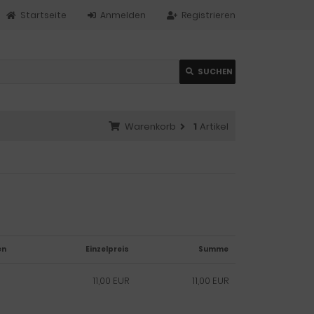
Startseite
Anmelden
Registrieren
SUCHEN
Warenkorb
1
Artikel
en
Einzelpreis
Summe
11,00 EUR
11,00 EUR