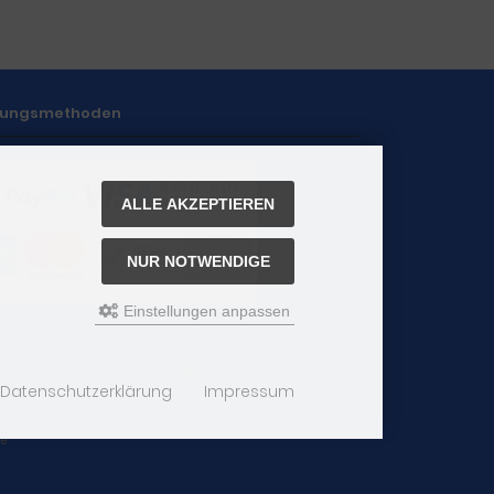
lungsmethoden
ALLE AKZEPTIEREN
NUR NOTWENDIGE
Einstellungen anpassen
ung per Rechnung: Übergabe der Rechnung an Pay
 Sie überweisen bequem nach Erhalt der Ware direkt
yPal. Sie benötigen kein PayPal Konto.
Datenschutzerklärung
Impressum
re