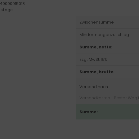
40000015018
itstage
Zwischensumme:
Mindermengenzuschlag:
Summe, netto
:
zzgl. MwSt. 19%:
Summe, brutto
:
Versand nach
Versandkosten - Bester Weg DE:
Summe: