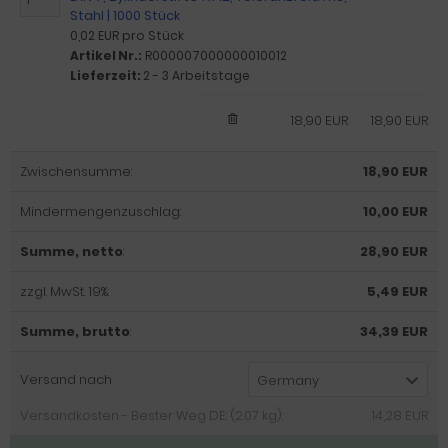
Stahl | 1000 Stück
0,02 EUR pro Stück
Artikel Nr.:
R000007000000010012
Lieferzeit:
2 - 3 Arbeitstage
18,90 EUR
18,90 EUR
Zwischensumme:
18,90 EUR
Mindermengenzuschlag:
10,00 EUR
Summe, netto
:
28,90 EUR
zzgl. MwSt. 19%:
5,49 EUR
Summe, brutto
:
34,39 EUR
Versand nach
Germany
Versandkosten - Bester Weg DE: (2.07 kg):
14,28 EUR