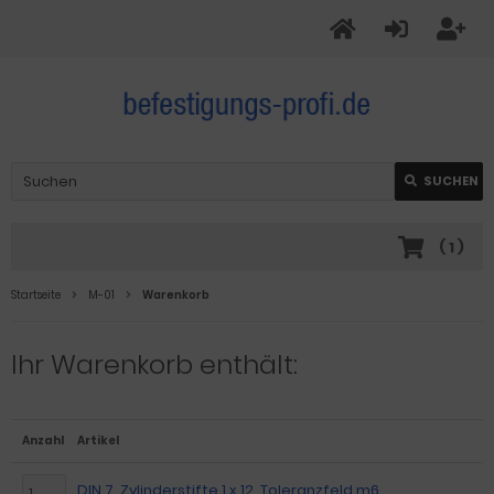
SUCHEN
(
1
)
Startseite
M-01
Warenkorb
Ihr Warenkorb enthält:
Anzahl
Artikel
DIN 7, Zylinderstifte 1 x 12, Toleranzfeld m6,