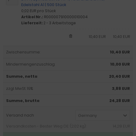
Edelstahl A1 | 500 Stück
0,02 EUR pro Stück
Artikel Nr.:
R000007910000010004
Lieferzeit:
2 - 3 Arbeitstage
10,40 EUR
10,40 EUR
Zwischensumme:
10,40 EUR
Mindermengenzuschlag:
10,00 EUR
Summe, netto
:
20,40 EUR
zzgl. MwSt. 19%:
3,88 EUR
Summe, brutto
:
24,28 EUR
Versand nach
Germany
Versandkosten - Bester Weg DE: (2.02 kg):
14,28 EUR