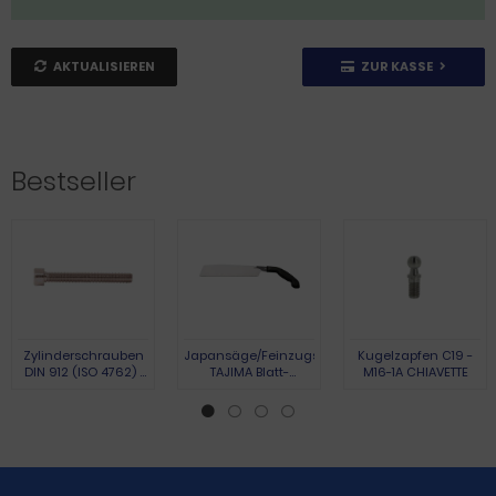
AKTUALISIEREN
ZUR KASSE
Bestseller
Zylinderschrauben
Japansäge/Feinzugsäge
Kugelzapfen C19 -
DIN 912 (ISO 4762) |
TAJIMA Blatt-
M16-1A CHIAVETTE
Austenite (A2) | M 3 x
L.265mm Gesamt-
10 | 100 Stück
L.440mm
Pistolengriff TAJIMA