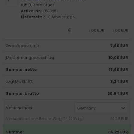
0,15 EUR pro Stück
Artikel Nr.:
F538251
Lieferzeit:
2 - 3 Arbeitstage
7,60 EUR
7,60 EUR
Zwischensumme:
7,60 EUR
Mindermengenzuschlag:
10,00 EUR
Summe, netto
:
17,60 EUR
zzgl. MwSt. 19%:
3,34 EUR
Summe, brutto
:
20,94 EUR
Versand nach
Germany
Versandkosten - Bester Weg DE: (2.16 kg):
14,28 EUR
Summe:
35,22 EUR