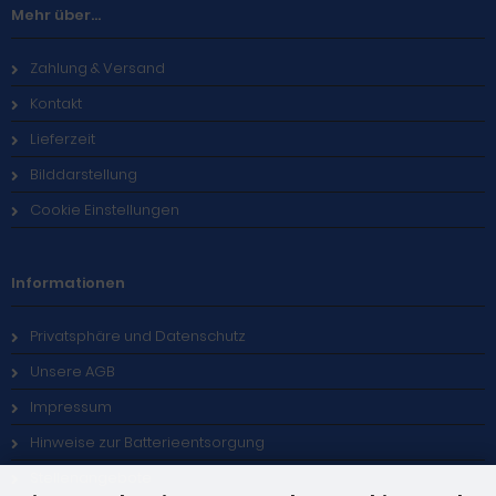
Mehr über...
Zahlung & Versand
Kontakt
Lieferzeit
Bilddarstellung
Cookie Einstellungen
Informationen
Privatsphäre und Datenschutz
Unsere AGB
Impressum
Hinweise zur Batterieentsorgung
Stellenangebote