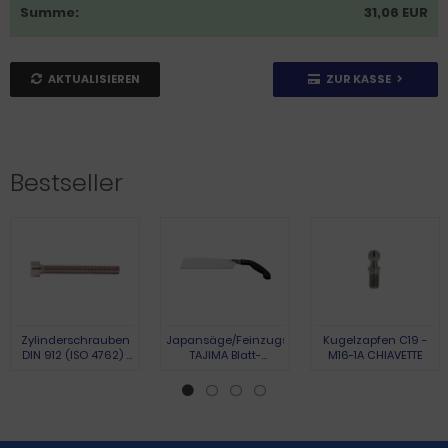
Summe:
31,06 EUR
AKTUALISIEREN
ZUR KASSE
Bestseller
Zylinderschrauben
Japansäge/Feinzugsäge
Kugelzapfen C19 -
DIN 912 (ISO 4762) |
TAJIMA Blatt-
M16-1A CHIAVETTE
Austenite (A2) | M 3 x
L.265mm Gesamt-
10 | 100 Stück
L.440mm
Pistolengriff TAJIMA