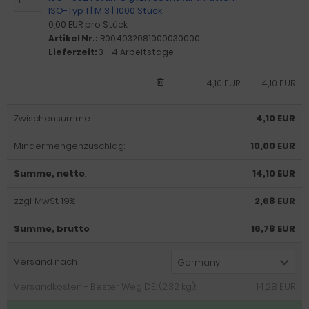
ISO-Typ 1 | M 3 | 1000 Stück
0,00 EUR pro Stück
Artikel Nr.:
R004032081000030000
Lieferzeit:
3 - 4 Arbeitstage
4,10 EUR
4,10 EUR
Zwischensumme:
4,10 EUR
Mindermengenzuschlag:
10,00 EUR
Summe, netto
:
14,10 EUR
zzgl. MwSt. 19%:
2,68 EUR
Summe, brutto
:
16,78 EUR
Versand nach
Germany
Versandkosten - Bester Weg DE: (2.32 kg):
14,28 EUR