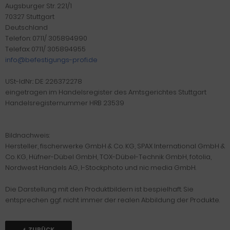
Augsburger Str. 221/1
70327 Stuttgart
Deutschland
Telefon: 0711/ 305894990
Telefax: 0711/ 305894955
info@befestigungs-profi.de
USt-IdNr.: DE 226372278
eingetragen im Handelsregister des Amtsgerichtes Stuttgart
Handelsregisternummer HRB 23539
Bildnachweis:
Hersteller, fischerwerke GmbH & Co. KG, SPAX International GmbH &
Co. KG, Hüfner-Dübel GmbH, TOX-Dübel-Technik GmbH, fotolia,
Nordwest Handels AG, I-Stockphoto und nic media GmbH.
Die Darstellung mit den Produktbildern ist bespielhaft. Sie
entsprechen ggf. nicht immer der realen Abbildung der Produkte.
ZURÜCK