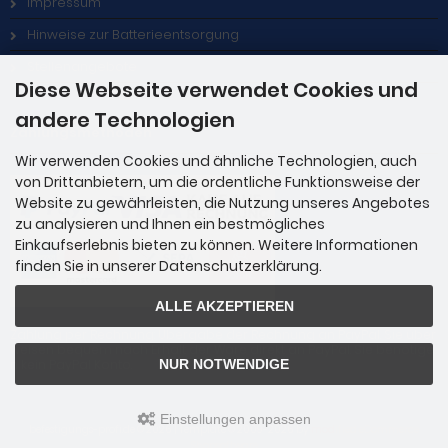
Impressum
Hinweise zur Batterieentsorgung
Stellenangebote
Diese Webseite verwendet Cookies und
andere Technologien
Zahlungsmethoden
Wir verwenden Cookies und ähnliche Technologien, auch
von Drittanbietern, um die ordentliche Funktionsweise der
Website zu gewährleisten, die Nutzung unseres Angebotes
zu analysieren und Ihnen ein bestmögliches
Einkaufserlebnis bieten zu können. Weitere Informationen
finden Sie in unserer Datenschutzerklärung.
ALLE AKZEPTIEREN
Zahlung per Rechnung: Übergabe der Rechnung an PayPal. Sie über
weisen bequem nach Erhalt der Ware direkt an PayPal. Sie benötige
n kein PayPal Konto.
NUR NOTWENDIGE
Einstellungen anpassen
befestigungs-profi.de © 2026 | Template © 2009-2026 by
mod
ified eCommerce
Shopsoftware