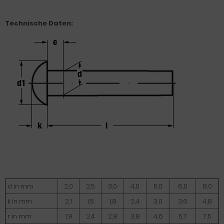
Technische Daten:
d in mm
2,0
2,5
3,0
4,0
5,0
6,0
8,0
k in mm
2,1
1,5
1,8
2,4
3,0
3,6
4,8
r in mm
1,9
2,4
2,8
3,8
4,6
5,7
7,5