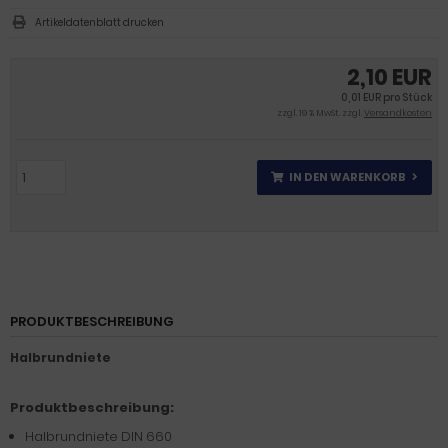
Artikeldatenblatt drucken
2,10 EUR
0,01 EUR pro Stück
zzgl. 19 % MwSt. zzgl.
Versandkosten
IN DEN WARENKORB
PRODUKTBESCHREIBUNG
Halbrundniete
Produktbeschreibung:
Halbrundniete DIN 660