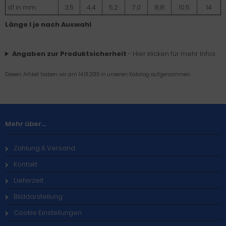
d1 in mm
3,5
4,4
5,2
7,0
8,8
10,5
14
Länge l je nach Auswahl
Angaben zur Produktsicherheit
- Hier klicken für mehr Infos
Diesen Artikel haben wir am 14.01.2015 in unseren Katalog aufgenommen.
Mehr über...
Zahlung & Versand
Kontakt
Lieferzeit
Bilddarstellung
Cookie Einstellungen