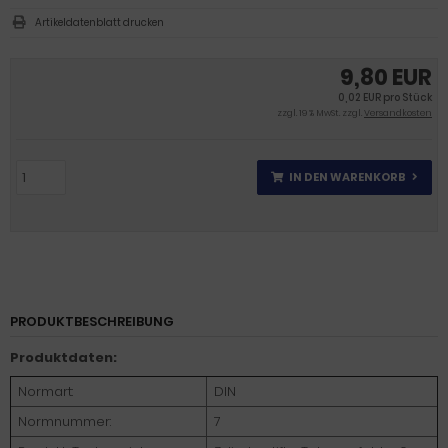
Artikeldatenblatt drucken
9,80 EUR
0,02 EUR pro Stück
zzgl. 19 % MwSt. zzgl.
Versandkosten
IN DEN WARENKORB
PRODUKTBESCHREIBUNG
Produktdaten:
Normart:
DIN
Normnummer:
7