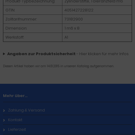
Produkt-Typbezeichnung:
Zylinderstifte, Toleranzfeld m6
GTIN:
4051427228122
Zolltarifnummer:
73182900
Dimension:
1 m6 x 8
Werkstoff:
A1
Angaben zur Produktsicherheit
- Hier klicken für mehr Infos
Diesen Artikel haben wir am 14.01.2015 in unseren Katalog aufgenommen.
Mehr über...
Zahlung & Versand
Kontakt
Lieferzeit