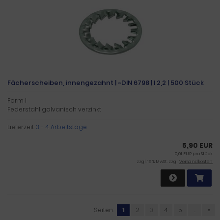
Fächerscheiben, innengezahnt | ~DIN 6798 | I 2,2 | 500 Stück
Form I
Federstahl galvanisch verzinkt
Lieferzeit:
3 - 4 Arbeitstage
5,90 EUR
0,01 EUR pro Stück
zzgl. 19 % MwSt. zzgl.
Versandkosten
Seiten:
1
2
3
4
5
...
»