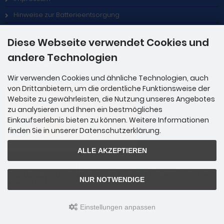
Hinweise zur Batterieentsorgung
Stellenangebote
Diese Webseite verwendet Cookies und
andere Technologien
Zahlungsmethoden
Wir verwenden Cookies und ähnliche Technologien, auch
von Drittanbietern, um die ordentliche Funktionsweise der
Website zu gewährleisten, die Nutzung unseres Angebotes
zu analysieren und Ihnen ein bestmögliches
Einkaufserlebnis bieten zu können. Weitere Informationen
finden Sie in unserer Datenschutzerklärung.
ALLE AKZEPTIEREN
Zahlung per Rechnung: Übergabe der Rechnung an PayPal. Sie über
weisen bequem nach Erhalt der Ware direkt an PayPal. Sie benötige
n kein PayPal Konto.
NUR NOTWENDIGE
Einstellungen anpassen
befestigungs-profi.de © 2026 | Template © 2009-2026 by
mod
ified eCommerce
Shopsoftware