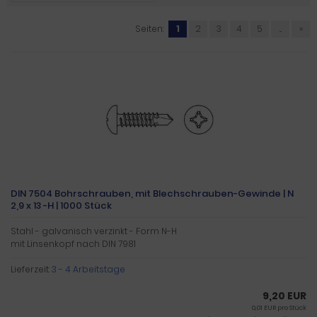
Seiten:
1
2
3
4
5
...
»
DIN 7504 Bohrschrauben, mit Blechschrauben-Gewinde | N
2,9 x 13 -H | 1000 Stück
Stahl - galvanisch verzinkt - Form N-H
mit Linsenkopf nach DIN 7981
Lieferzeit:
3 - 4 Arbeitstage
9,20 EUR
0,01 EUR pro Stück