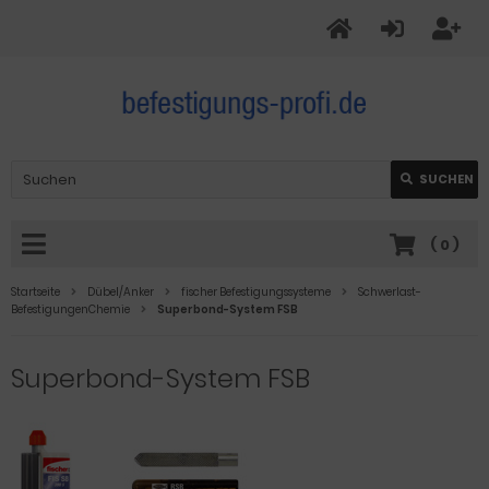
SUCHEN
(
0
)
Startseite
Dübel/Anker
fischer Befestigungssysteme
Schwerlast-
BefestigungenChemie
Superbond-System FSB
Superbond-System FSB