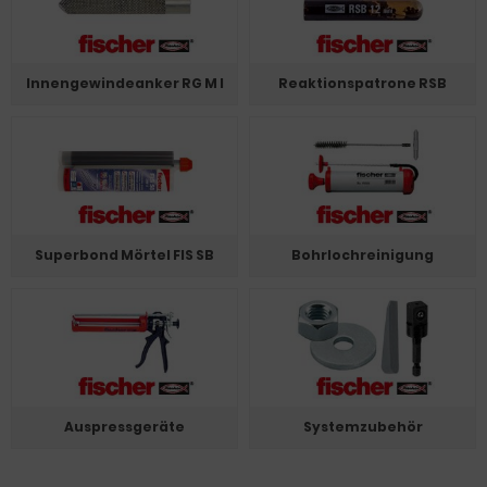
Innengewindeanker RG M I
Reaktionspatrone RSB
Superbond Mörtel FIS SB
Bohrlochreinigung
Auspressgeräte
Systemzubehör