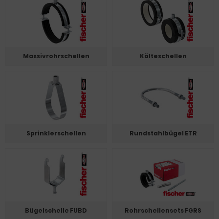
Massivrohrschellen
Kälteschellen
Sprinklerschellen
Rundstahlbügel ETR
Bügelschelle FUBD
Rohrschellensets FGRS