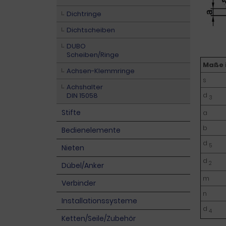
Dichtringe
Dichtscheiben
DUBO
Scheiben/Ringe
Maße 
Achsen-Klemmringe
s
Achshalter
d
DIN 15058
3
Stifte
a
b
Bedienelemente
d
5
Nieten
d
2
Dübel/Anker
m
Verbinder
n
Installationssysteme
d
4
Ketten/Seile/Zubehör