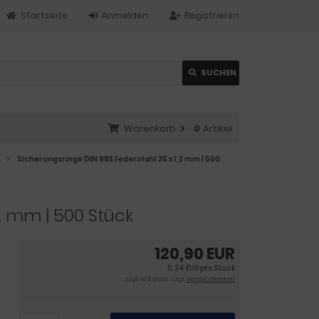
Startseite
Anmelden
Registrieren
SUCHEN
Warenkorb
0
Artikel
Sicherungsringe DIN 983 Federstahl 25 x 1,2 mm | 500
2 mm | 500 Stück
120,90 EUR
0,24 EUR pro Stück
zzgl. 19 % MwSt. zzgl.
Versandkosten