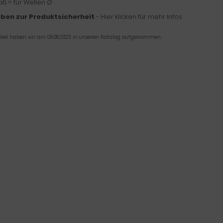
 = für Wellen Ø
ben zur Produktsicherheit
- Hier klicken für mehr Infos
tikel haben wir am 06.08.2023 in unseren Katalog aufgenommen.