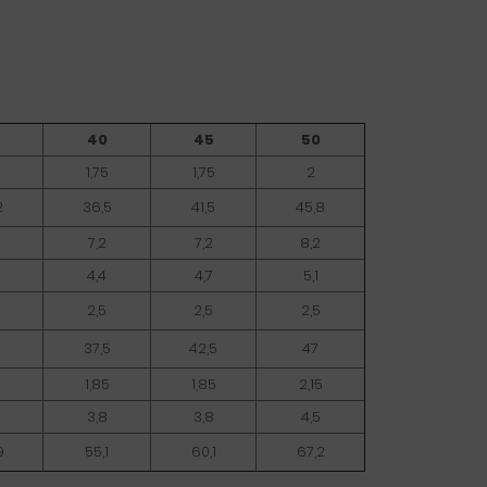
40
45
50
1,75
1,75
2
2
36,5
41,5
45,8
7,2
7,2
8,2
4,4
4,7
5,1
2,5
2,5
2,5
37,5
42,5
47
1,85
1,85
2,15
3,8
3,8
4,5
9
55,1
60,1
67,2