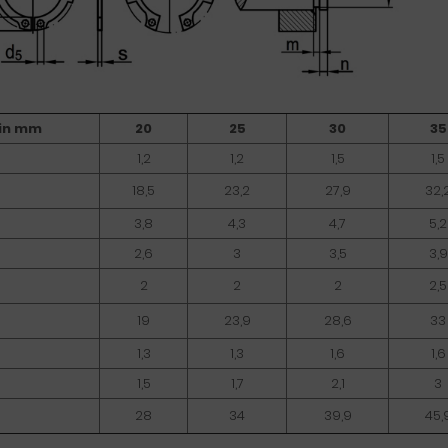
in mm
20
25
30
35
1,2
1,2
1,5
1,5
18,5
23,2
27,9
32,
3,8
4,3
4,7
5,2
2,6
3
3,5
3,9
2
2
2
2,5
19
23,9
28,6
33
1,3
1,3
1,6
1,6
1,5
1,7
2,1
3
28
34
39,9
45,