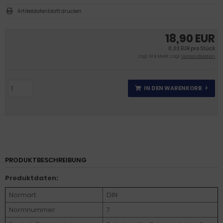
Artikeldatenblatt drucken
18,90 EUR
0,02 EUR pro Stück
zzgl. 19 % MwSt. zzgl.
Versandkosten
IN DEN WARENKORB
PRODUKTBESCHREIBUNG
Produktdaten:
Normart:
DIN
Normnummer:
7