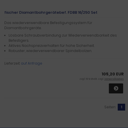
fischer Diamantbohrgerätebef. FDBB 16/250 Set
Das wiederverwendbare Befestigungssystem für
Diamantbohrgeräte.
Lösbare Schraubverbindung zur Wiederverwendbarkeit des
Befestigers.
Aktives Nachspreizverhalten für hohe Sicherheit.
Robuster, wiederverwendbarer Spindelbolzen.
Lieferzeit:
auf Anfrage
105,20 EUR
zzgl. 19 % MwSt. zzgl.
Versandkosten
Seiten:
1