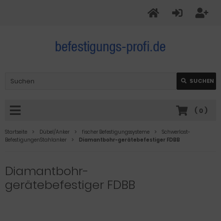
SUCHEN
(
0
)
Startseite
Dübel/Anker
fischer Befestigungssysteme
Schwerlast-
BefestigungenStahlanker
Diamantbohr-gerätebefestiger FDBB
Diamantbohr-
gerätebefestiger FDBB