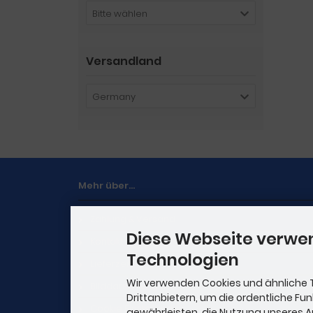
Bitte wählen
Versandland
Germany
Mehr über...
Zahlung & Versand
Diese Webseite verwe
Kontakt
Technologien
Lieferzeit
Wir verwenden Cookies und ähnliche 
Bilddarstellung
Drittanbietern, um die ordentliche Fu
Cookie Einstellungen
gewährleisten, die Nutzung unseres 