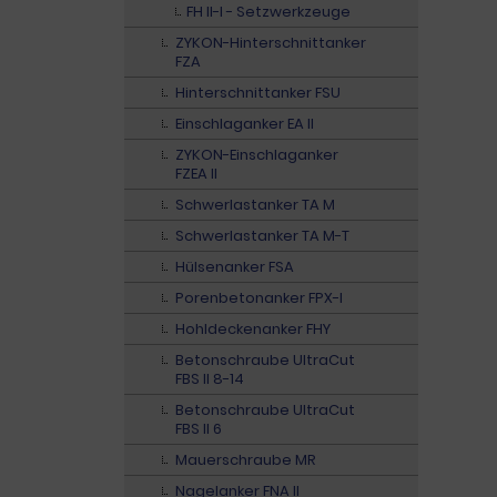
FH II-I - Setzwerkzeuge
ZYKON-Hinterschnittanker
FZA
Hinterschnittanker FSU
Einschlaganker EA II
ZYKON-Einschlaganker
FZEA II
Schwerlastanker TA M
Schwerlastanker TA M-T
Hülsenanker FSA
Porenbetonanker FPX-I
Hohldeckenanker FHY
Betonschraube UltraCut
FBS II 8-14
Betonschraube UltraCut
FBS II 6
Mauerschraube MR
Nagelanker FNA II