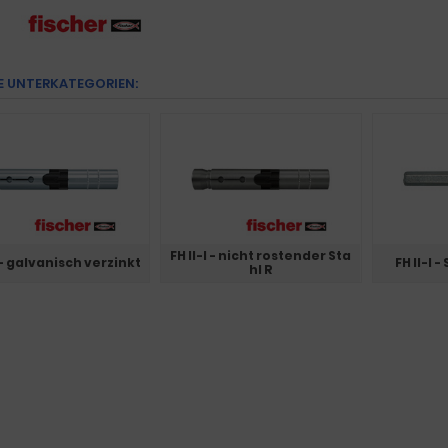
E UNTERKATEGORIEN:
FH II-I - nicht rostender Sta
I - galvanisch verzinkt
FH II-I
hl R