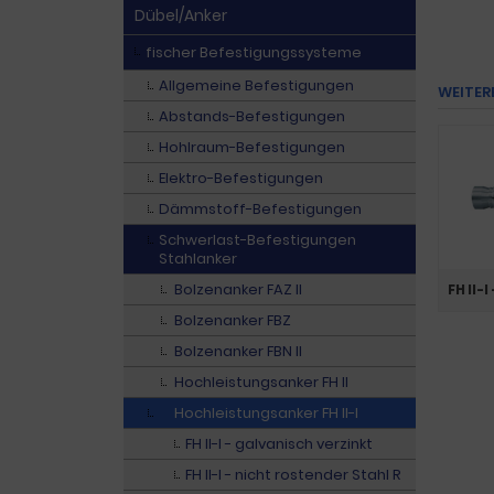
Dübel/Anker
fischer Befestigungssysteme
Allgemeine Befestigungen
WEITER
Abstands-Befestigungen
Hohlraum-Befestigungen
Elektro-Befestigungen
Dämmstoff-Befestigungen
Schwerlast-Befestigungen
Stahlanker
Bolzenanker FAZ II
FH II-
Bolzenanker FBZ
Bolzenanker FBN II
Hochleistungsanker FH II
Hochleistungsanker FH II-I
FH II-I - galvanisch verzinkt
FH II-I - nicht rostender Stahl R