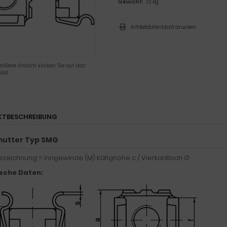
Gewicht:
7.2 kg
Artikeldatenblatt drucken
rößere Ansicht klicken Sie auf das
ild
KTBESCHREIBUNG
mutter Typ SMG
bezeichnung = Inngewinde (M) Käfighöhe c / Vierkantloch Ø
sche Daten: