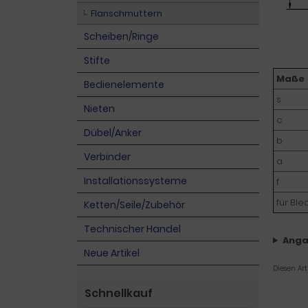
Flanschmuttern
Scheiben/Ringe
Stifte
Maße
Bedienelemente
s
Nieten
c
Dübel/Anker
b
Verbinder
a
Installationssysteme
f
für Bl
Ketten/Seile/Zubehör
Technischer Handel
Anga
Neue Artikel
Diesen Ar
Schnellkauf