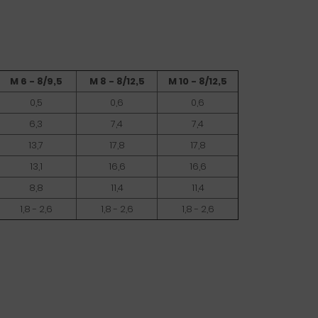
M 6 - 8/9,5
M 8 - 8/12,5
M 10 - 8/12,5
0,5
0,6
0,6
6,3
7,4
7,4
13,7
17,8
17,8
13,1
16,6
16,6
8,8
11,4
11,4
1,8 - 2,6
1,8 - 2,6
1,8 - 2,6