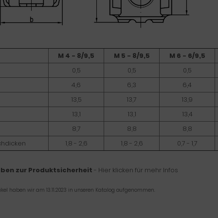
M 4 - 8/9,5
M 5 - 8/9,5
M 6 - 6/9,5
0,5
0,5
0,5
4,6
6,3
6,4
13,5
13,7
13,9
13,1
13,1
13,4
8,7
8,8
8,8
echdicken
1,8 - 2,6
1,8 - 2,6
0,7 - 1,7
ben zur Produktsicherheit
- Hier klicken für mehr Infos
tikel haben wir am 13.11.2023 in unseren Katalog aufgenommen.