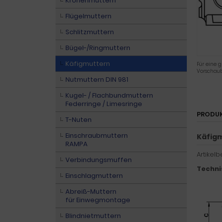
Kronenmuttern
Flügelmuttern
Schlitzmuttern
Bügel-/Ringmuttern
Käfigmuttern
Für eine g
Vorschaub
Nutmuttern DIN 981
Kugel- / Flachbundmuttern
Federringe / Limesringe
PRODU
T-Nuten
Einschraubmuttern
Käfig
RAMPA
Artikel
Verbindungsmuffen
Techni
Einschlagmuttern
Abreiß-Muttern
für Einwegmontage
Blindnietmuttern