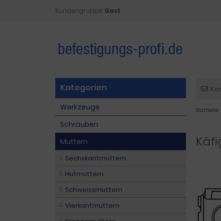
Kundengruppe:
Gast
Kategorien
Ko
Werkzeuge
Startseite
Schrauben
Käfi
Muttern
Sechskantmuttern
Hutmuttern
Schweissmuttern
Vierkantmuttern