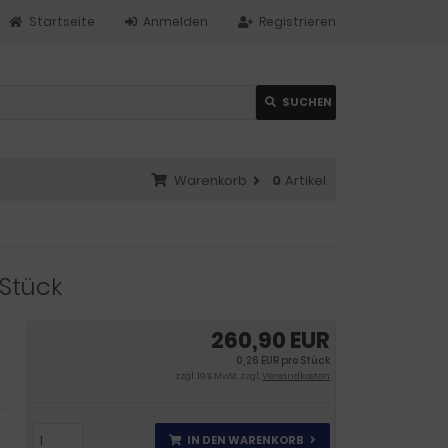
Startseite
Anmelden
Registrieren
SUCHEN
Warenkorb
0
Artikel
 Stück
260,90 EUR
0,26 EUR pro Stück
zzgl. 19 % MwSt. zzgl.
Versandkosten
IN DEN WARENKORB