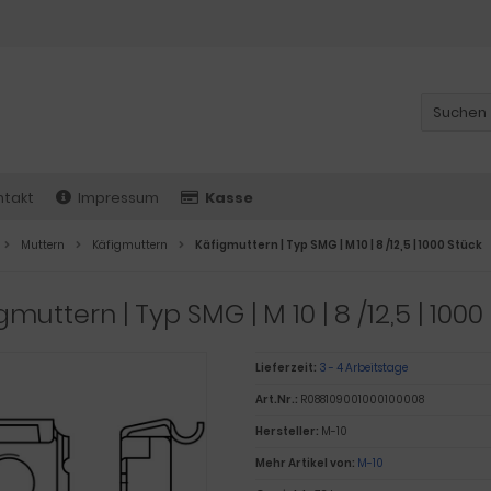
ntakt
Impressum
Kasse
Muttern
Käfigmuttern
Käfigmuttern | Typ SMG | M 10 | 8 /12,5 | 1000 Stück
gmuttern | Typ SMG | M 10 | 8 /12,5 | 1000
Lieferzeit:
3 - 4 Arbeitstage
Art.Nr.:
R088109001000100008
Hersteller:
M-10
Mehr Artikel von:
M-10