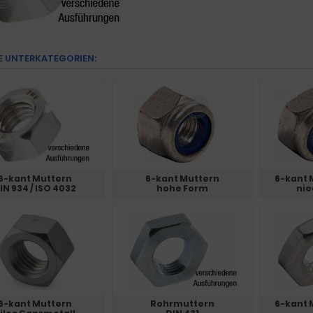
E UNTERKATEGORIEN:
6-kant Muttern
6-kant Muttern
6-kant 
IN 934 / ISO 4032
hohe Form
nie
6-kant Muttern
Rohrmuttern
6-kant 