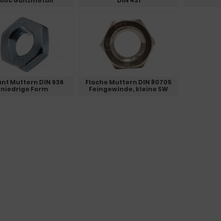
iloc Ganzmetall
DIN 431
nt Muttern DIN 936
Flache Muttern DIN 80705
niedrige Form
Feingewinde, kleine SW