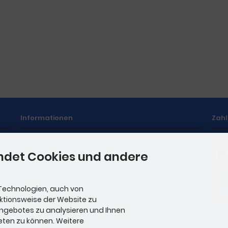
Informationen
Zah
Privatsphäre und Datenschutz
ndet Cookies und andere
Unsere AGB
Impressum
Technologien, auch von
Hinweise zur Batterieentsorgung
nktionsweise der Website zu
Stellenangebote
Angebotes zu analysieren und Ihnen
eten zu können. Weitere
Zahl