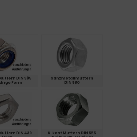
Muttern DIN 985
Ganzmetallmuttern
drige Form
DIN 980
Muttern DIN 439
6-kant Muttern DIN 555