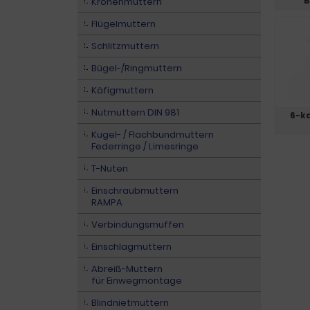
B
Kronenmuttern
Flügelmuttern
Schlitzmuttern
Bügel-/Ringmuttern
Käfigmuttern
Nutmuttern DIN 981
6-ka
Kugel- / Flachbundmuttern
Federringe / Limesringe
T-Nuten
Einschraubmuttern
RAMPA
Verbindungsmuffen
Einschlagmuttern
Abreiß-Muttern
für Einwegmontage
Blindnietmuttern