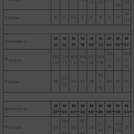
/ 4
/ 5
/ 8
6,5
16
s
4
5
5,5
7
8
10
11
13
ISO/DIN
/ 17
M
M
M
M
M
M
M
M
M
Gewinde-ø
12
14
16
18
20
22
24
26**
27
21,5
23,8
10,8
12,8
14,8
15,8
18 /
19,4
m
/
22
/
ISO/DIN
/ 10
/ 11
/ 13
/ 15
16
/ 18
19
22
34
21 /
s
19
24
27
30
/
36
41
41
ISO/DIN
22
32
M
M
M
M
M
M
M
M
M
Gewinde-ø
28**
30
32**
33
35**
36
38**
39
40**
25,6
28,7
31 /
33,4
m
22
/
26
/
29
31
31
ISO/DIN
29
/ 31
24
26