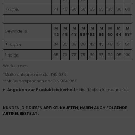
s
41
46
50
50
55
55
60
60
60
ISO/DIN
M
M
M
M
M
M
M
M
M
Gewinde-ø
42
45
48
50**
52
56
60
64
68*
m
34
36
38
38
42
45
48
51
54
ISO/DIN
s
65
70
75
75
80
85
90
95
100
ISO/DIN
Werte in mm
*Maße entsprechen der DIN 934
**Maße entsprechen der DIN 934:1968
Angaben zur Produktsicherheit
- Hier klicken für mehr Infos
KUNDEN, DIE DIESEN ARTIKEL KAUFTEN, HABEN AUCH FOLGENDE
ARTIKEL BESTELLT: