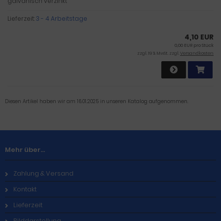
galvanisch verzinkt
Lieferzeit:
3 - 4 Arbeitstage
4,10 EUR
0,00 EUR pro Stück
zzgl. 19 % MwSt. zzgl.
Versandkosten
Diesen Artikel haben wir am 16.01.2025 in unseren Katalog aufgenommen.
Mehr über...
Zahlung & Versand
Kontakt
Lieferzeit
Bilddarstellung