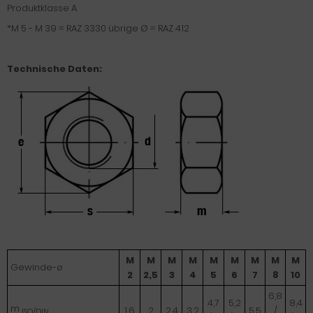
Produktklasse A
*M 5 - M 39 = RAZ 3330 übrige Ø = RAZ 412
Technische Daten:
M
M
M
M
M
M
M
M
M
Gewinde-ø
2
2,5
3
4
5
6
7
8
10
6,8
4,7
5,2
8,4
m
1,6
2
2,4
3,2
5,5
/
ISO/DIN