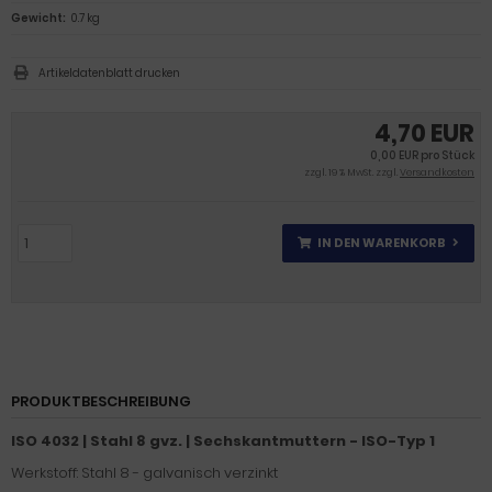
Gewicht:
0.7 kg
Artikeldatenblatt drucken
4,70 EUR
0,00 EUR pro Stück
zzgl. 19 % MwSt. zzgl.
Versandkosten
IN DEN WARENKORB
PRODUKTBESCHREIBUNG
ISO 4032 | Stahl 8 gvz. | Sechskantmuttern - ISO-Typ 1
Werkstoff: Stahl 8 - galvanisch verzinkt