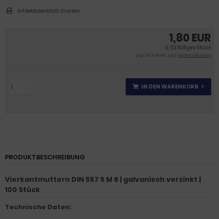
Artikeldatenblatt drucken
1,80 EUR
0,02 EUR pro Stück
zzgl. 19 % MwSt. zzgl.
Versandkosten
IN DEN WARENKORB
PRODUKTBESCHREIBUNG
Vierkantmuttern DIN 557 5 M 6 | galvanisch verzinkt |
100 Stück
Technische Daten: