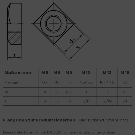
Maße in mm
M 5
M 6
M 8
M 10
M 12
M 16
d
6,7
8,7
11,5
14,5/15,5
16,5/17,2
22
w min.
m
4
5
6,5
8
10
13
s
8
10
13
16/17
18/19
24
Angaben zur Produktsicherheit
- Hier klicken für mehr Infos
Diesen Artikel haben wir am 12.07.2023 in unseren Katalog aufgenommen.