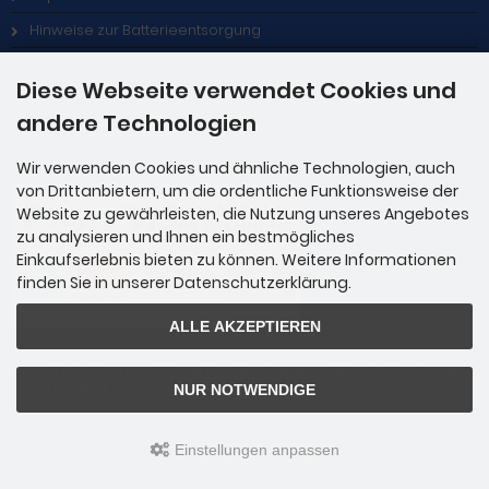
Hinweise zur Batterieentsorgung
Stellenangebote
Diese Webseite verwendet Cookies und
andere Technologien
Zahlungsmethoden
Wir verwenden Cookies und ähnliche Technologien, auch
von Drittanbietern, um die ordentliche Funktionsweise der
Website zu gewährleisten, die Nutzung unseres Angebotes
zu analysieren und Ihnen ein bestmögliches
Einkaufserlebnis bieten zu können. Weitere Informationen
finden Sie in unserer Datenschutzerklärung.
ALLE AKZEPTIEREN
Zahlung per Rechnung: Übergabe der Rechnung an PayPal. Sie über
weisen bequem nach Erhalt der Ware direkt an PayPal. Sie benötige
n kein PayPal Konto.
NUR NOTWENDIGE
Einstellungen anpassen
befestigungs-profi.de © 2026 | Template © 2009-2026 by
mod
ified eCommerce
Shopsoftware