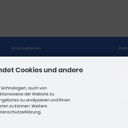
Informationen
Zah
Privatsphäre und Datenschutz
ndet Cookies und andere
Unsere AGB
Impressum
Technologien, auch von
Hinweise zur Batterieentsorgung
nktionsweise der Website zu
Stellenangebote
Angebotes zu analysieren und Ihnen
eten zu können. Weitere
Zahl
Pal.
Datenschutzerklärung.
an Pa