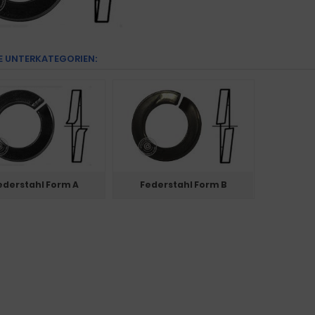
E UNTERKATEGORIEN:
ederstahl Form A
Federstahl Form B