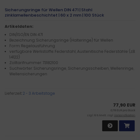
Sicherungsringe für Wellen DIN 471 | Stahl
zinklamellenbeschichtet | 60 x 2 mm | 100 Stück
Artikeldaten:
DIN/ISO/EN: DIN 471
Bezeichnung: Sicherungsringe (Halteringe) für Wellen
Form: Regelausführung
verfügbare Werkstoffe: Federstahl, Austenitische Federstähle (z.B.
1.4122)
Zolltarifnummer: 73182100
Suchwörter: Sicherungsringe, Sicherungsscheiben, Wellenringe,
Wellensicherungen
Lieferzeit:
2 - 3 Arbeitstage
77,90 EUR
0,78 EUR pro Stück
zzgl. 19 % MwSt. zzgl.
Versandkosten