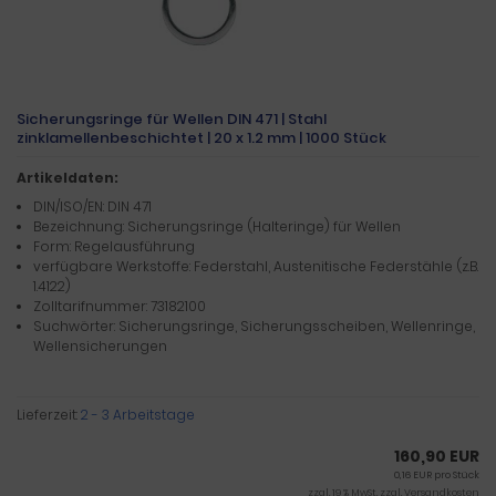
Sicherungsringe für Wellen DIN 471 | Stahl
zinklamellenbeschichtet | 20 x 1.2 mm | 1000 Stück
Artikeldaten:
DIN/ISO/EN: DIN 471
Bezeichnung: Sicherungsringe (Halteringe) für Wellen
Form: Regelausführung
verfügbare Werkstoffe: Federstahl, Austenitische Federstähle (z.B.
1.4122)
Zolltarifnummer: 73182100
Suchwörter: Sicherungsringe, Sicherungsscheiben, Wellenringe,
Wellensicherungen
Lieferzeit:
2 - 3 Arbeitstage
160,90 EUR
0,16 EUR pro Stück
zzgl. 19 % MwSt. zzgl.
Versandkosten