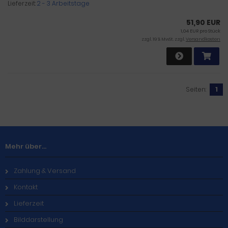
Lieferzeit:
2 - 3 Arbeitstage
51,90 EUR
1,04 EUR pro Stück
zzgl. 19 % MwSt. zzgl.
Versandkosten
Seiten:
1
Mehr über...
Zahlung & Versand
Kontakt
Lieferzeit
Bilddarstellung