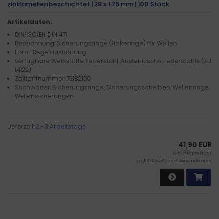
zinklamellenbeschichtet | 38 x 1.75 mm | 100 Stück
Artikeldaten:
DIN/ISO/EN: DIN 471
Bezeichnung: Sicherungsringe (Halteringe) für Wellen
Form: Regelausführung
verfügbare Werkstoffe: Federstahl, Austenitische Federstähle (z.B.
1.4122)
Zolltarifnummer: 73182100
Suchwörter: Sicherungsringe, Sicherungsscheiben, Wellenringe,
Wellensicherungen
Lieferzeit:
2 - 3 Arbeitstage
41,90 EUR
0,42 EUR pro Stück
zzgl. 19 % MwSt. zzgl.
Versandkosten