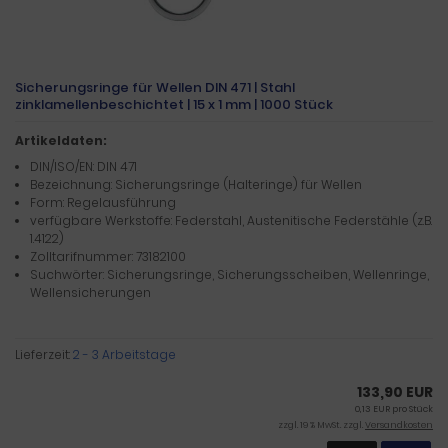
Sicherungsringe für Wellen DIN 471 | Stahl
zinklamellenbeschichtet | 15 x 1 mm | 1000 Stück
Artikeldaten:
DIN/ISO/EN: DIN 471
Bezeichnung: Sicherungsringe (Halteringe) für Wellen
Form: Regelausführung
verfügbare Werkstoffe: Federstahl, Austenitische Federstähle (z.B.
1.4122)
Zolltarifnummer: 73182100
Suchwörter: Sicherungsringe, Sicherungsscheiben, Wellenringe,
Wellensicherungen
Lieferzeit:
2 - 3 Arbeitstage
133,90 EUR
0,13 EUR pro Stück
zzgl. 19 % MwSt. zzgl.
Versandkosten