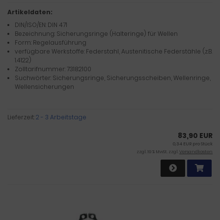
Artikeldaten:
DIN/ISO/EN: DIN 471
Bezeichnung: Sicherungsringe (Halteringe) für Wellen
Form: Regelausführung
verfügbare Werkstoffe: Federstahl, Austenitische Federstähle (z.B.
1.4122)
Zolltarifnummer: 73182100
Suchwörter: Sicherungsringe, Sicherungsscheiben, Wellenringe,
Wellensicherungen
Lieferzeit:
2 - 3 Arbeitstage
83,90 EUR
0,34 EUR pro Stück
zzgl. 19 % MwSt. zzgl.
Versandkosten