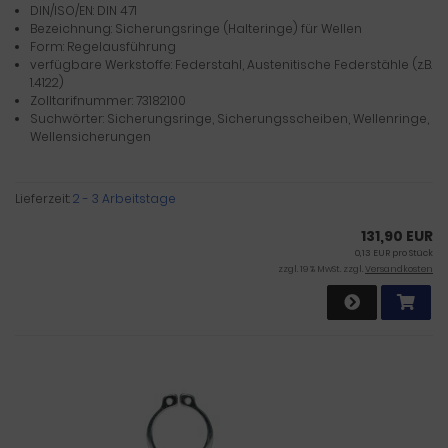
DIN/ISO/EN: DIN 471
Bezeichnung: Sicherungsringe (Halteringe) für Wellen
Form: Regelausführung
verfügbare Werkstoffe: Federstahl, Austenitische Federstähle (z.B.
1.4122)
Zolltarifnummer: 73182100
Suchwörter: Sicherungsringe, Sicherungsscheiben, Wellenringe,
Wellensicherungen
Lieferzeit:
2 - 3 Arbeitstage
131,90 EUR
0,13 EUR pro Stück
zzgl. 19 % MwSt. zzgl.
Versandkosten