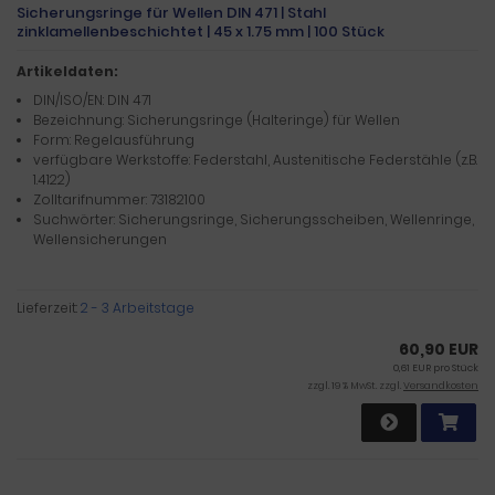
Sicherungsringe für Wellen DIN 471 | Stahl
zinklamellenbeschichtet | 45 x 1.75 mm | 100 Stück
Artikeldaten:
DIN/ISO/EN: DIN 471
Bezeichnung: Sicherungsringe (Halteringe) für Wellen
Form: Regelausführung
verfügbare Werkstoffe: Federstahl, Austenitische Federstähle (z.B.
1.4122)
Zolltarifnummer: 73182100
Suchwörter: Sicherungsringe, Sicherungsscheiben, Wellenringe,
Wellensicherungen
Lieferzeit:
2 - 3 Arbeitstage
60,90 EUR
0,61 EUR pro Stück
zzgl. 19 % MwSt. zzgl.
Versandkosten