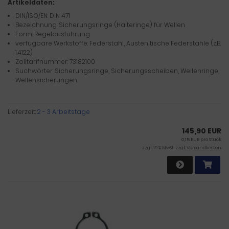
Artikeldaten:
DIN/ISO/EN: DIN 471
Bezeichnung: Sicherungsringe (Halteringe) für Wellen
Form: Regelausführung
verfügbare Werkstoffe: Federstahl, Austenitische Federstähle (z.B.
1.4122)
Zolltarifnummer: 73182100
Suchwörter: Sicherungsringe, Sicherungsscheiben, Wellenringe,
Wellensicherungen
Lieferzeit:
2 - 3 Arbeitstage
145,90 EUR
0,15 EUR pro Stück
zzgl. 19 % MwSt. zzgl.
Versandkosten