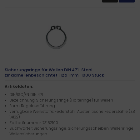
Sicherungsringe für Wellen DIN 471 | Stahl
zinklamellenbeschichtet | 12 x 1 mm | 1000 Stück
Artikeldaten:
DIN/ISO/EN: DIN 471
Bezeichnung: Sicherungsringe (Halteringe) für Wellen
Form: Regelausführung
verfügbare Werkstoffe: Federstahl, Austenitische Federstähle (z.B.
1.4122)
Zolltarifnummer: 73182100
Suchwörter: Sicherungsringe, Sicherungsscheiben, Wellenringe,
Wellensicherungen