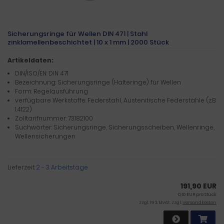
Sicherungsringe für Wellen DIN 471 | Stahl
zinklamellenbeschichtet | 10 x 1 mm | 2000 Stück
Artikeldaten:
DIN/ISO/EN: DIN 471
Bezeichnung: Sicherungsringe (Halteringe) für Wellen
Form: Regelausführung
verfügbare Werkstoffe: Federstahl, Austenitische Federstähle (z.B.
1.4122)
Zolltarifnummer: 73182100
Suchwörter: Sicherungsringe, Sicherungsscheiben, Wellenringe,
Wellensicherungen
Lieferzeit:
2 - 3 Arbeitstage
191,90 EUR
0,10 EUR pro Stück
zzgl. 19 % MwSt. zzgl.
Versandkosten