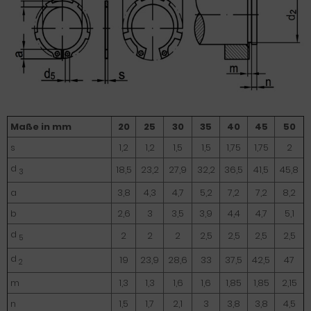
Maße in mm
20
25
30
35
40
45
50
s
1,2
1,2
1,5
1,5
1,75
1,75
2
d
18,5
23,2
27,9
32,2
36,5
41,5
45,8
3
a
3,8
4,3
4,7
5,2
7,2
7,2
8,2
b
2,6
3
3,5
3,9
4,4
4,7
5,1
d
2
2
2
2,5
2,5
2,5
2,5
5
d
19
23,9
28,6
33
37,5
42,5
47
2
m
1,3
1,3
1,6
1,6
1,85
1,85
2,15
n
1,5
1,7
2,1
3
3,8
3,8
4,5