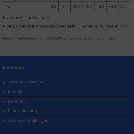
d
28
34
39,9
45,9
55,1
60,1
67,2
4
Nennmaß = für Wellen Ø
Angaben zur Produktsicherheit
- Hier klicken für mehr Infos
Diesen Artikel haben wir am 06.08.2023 in unseren Katalog aufgenommen.
Mehr über...
Zahlung & Versand
Kontakt
Lieferzeit
Bilddarstellung
Cookie Einstellungen