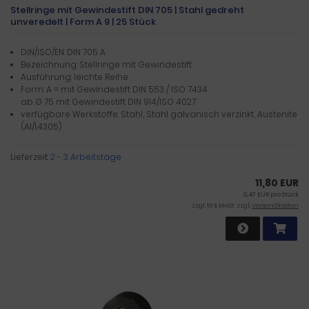
Stellringe mit Gewindestift DIN 705 | Stahl gedreht
unveredelt | Form A 9 | 25 Stück
DIN/ISO/EN: DIN 705 A
Bezeichnung: Stellringe mit Gewindestift
Ausführung: leichte Reihe
Form: A = mit Gewindestift DIN 553 / ISO 7434
ab Ø 75 mit Gewindestift DIN 914/ISO 4027
verfügbare Werkstoffe: Stahl, Stahl galvanisch verzinkt, Austenite
(A1/1.4305)
Lieferzeit:
2 - 3 Arbeitstage
11,80 EUR
0,47 EUR pro Stück
zzgl. 19 % MwSt. zzgl.
Versandkosten