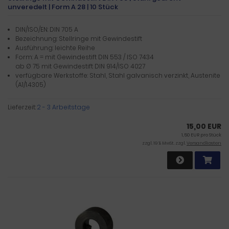
unveredelt | Form A 28 | 10 Stück
DIN/ISO/EN: DIN 705 A
Bezeichnung: Stellringe mit Gewindestift
Ausführung: leichte Reihe
Form: A = mit Gewindestift DIN 553 / ISO 7434
ab Ø 75 mit Gewindestift DIN 914/ISO 4027
verfügbare Werkstoffe: Stahl, Stahl galvanisch verzinkt, Austenite
(A1/1.4305)
Lieferzeit:
2 - 3 Arbeitstage
15,00 EUR
1,50 EUR pro Stück
zzgl. 19 % MwSt. zzgl.
Versandkosten