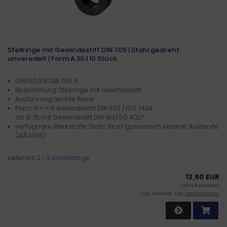
Stellringe mit Gewindestift DIN 705 | Stahl gedreht
unveredelt | Form A 30 | 10 Stück
DIN/ISO/EN: DIN 705 A
Bezeichnung: Stellringe mit Gewindestift
Ausführung: leichte Reihe
Form: A = mit Gewindestift DIN 553 / ISO 7434
ab Ø 75 mit Gewindestift DIN 914/ISO 4027
verfügbare Werkstoffe: Stahl, Stahl galvanisch verzinkt, Austenite
(A1/1.4305)
Lieferzeit:
2 - 3 Arbeitstage
13,60 EUR
1,36 EUR pro Stück
zzgl. 19 % MwSt. zzgl.
Versandkosten