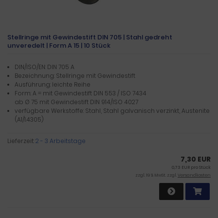
Stellringe mit Gewindestift DIN 705 | Stahl gedreht
unveredelt | Form A 15 | 10 Stück
DIN/ISO/EN: DIN 705 A
Bezeichnung: Stellringe mit Gewindestift
Ausführung: leichte Reihe
Form: A = mit Gewindestift DIN 553 / ISO 7434
ab Ø 75 mit Gewindestift DIN 914/ISO 4027
verfügbare Werkstoffe: Stahl, Stahl galvanisch verzinkt, Austenite
(A1/1.4305)
Lieferzeit:
2 - 3 Arbeitstage
7,30 EUR
0,73 EUR pro Stück
zzgl. 19 % MwSt. zzgl.
Versandkosten