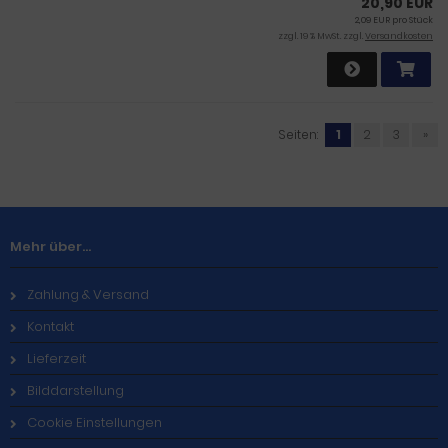
20,90 EUR
2,09 EUR pro Stück
zzgl. 19 % MwSt. zzgl.
Versandkosten
Seiten:
1
2
3
»
Mehr über...
Zahlung & Versand
Kontakt
Lieferzeit
Bilddarstellung
Cookie Einstellungen