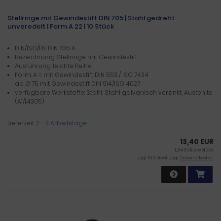
Stellringe mit Gewindestift DIN 705 | Stahl gedreht
unveredelt | Form A 22 | 10 Stück
DIN/ISO/EN: DIN 705 A
Bezeichnung: Stellringe mit Gewindestift
Ausführung: leichte Reihe
Form: A = mit Gewindestift DIN 553 / ISO 7434
ab Ø 75 mit Gewindestift DIN 914/ISO 4027
verfügbare Werkstoffe: Stahl, Stahl galvanisch verzinkt, Austenite
(A1/1.4305)
Lieferzeit:
2 - 3 Arbeitstage
13,40 EUR
1,34 EUR pro Stück
zzgl. 19 % MwSt. zzgl.
Versandkosten