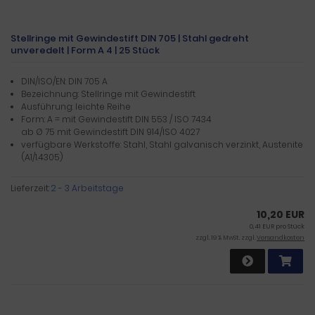
Stellringe mit Gewindestift DIN 705 | Stahl gedreht
unveredelt | Form A 4 | 25 Stück
DIN/ISO/EN: DIN 705 A
Bezeichnung: Stellringe mit Gewindestift
Ausführung: leichte Reihe
Form: A = mit Gewindestift DIN 553 / ISO 7434
ab Ø 75 mit Gewindestift DIN 914/ISO 4027
verfügbare Werkstoffe: Stahl, Stahl galvanisch verzinkt, Austenite
(A1/1.4305)
Lieferzeit:
2 - 3 Arbeitstage
10,20 EUR
0,41 EUR pro Stück
zzgl. 19 % MwSt. zzgl.
Versandkosten