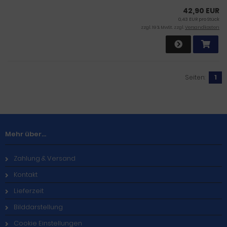
42,90 EUR
0,43 EUR pro Stück
zzgl. 19 % MwSt. zzgl.
Versandkosten
Seiten:
1
Mehr über...
Zahlung & Versand
Kontakt
Lieferzeit
Bilddarstellung
Cookie Einstellungen