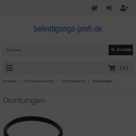
SUCHEN
(
0
)
Startseite
Technischer Handel
Antriebstechnik
Dichtungen
Dichtungen