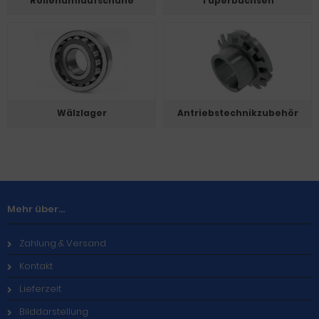
Rollenumlaufschuhe
Taperbuchsen
Wälzlager
Antriebstechnikzubehör
Mehr über...
Zahlung & Versand
Kontakt
Lieferzeit
Bilddarstellung