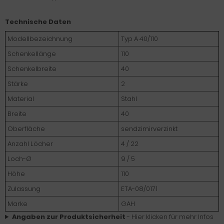
Technische Daten
Modellbezeichnung
Typ A 40/110
Schenkellänge
110
Schenkelbreite
40
Stärke
2
Material
Stahl
Breite
40
Oberfläche
sendzimirverzinkt
Anzahl Löcher
4 / 22
Loch-Ø
9 / 5
Höhe
110
Zulassung
ETA-08/0171
Marke
GAH
Angaben zur Produktsicherheit
- Hier klicken für mehr Infos