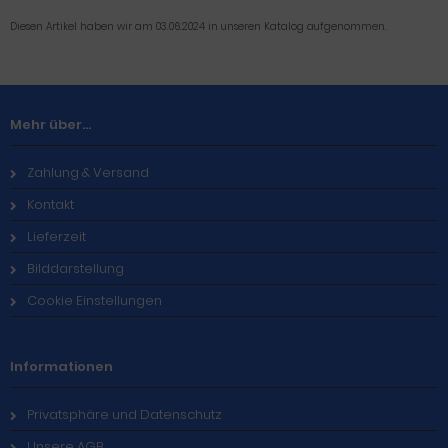
Diesen Artikel haben wir am 03.06.2024 in unseren Katalog aufgenommen.
Mehr über...
Zahlung & Versand
Kontakt
Lieferzeit
Bilddarstellung
Cookie Einstellungen
Informationen
Privatsphäre und Datenschutz
Unsere AGB