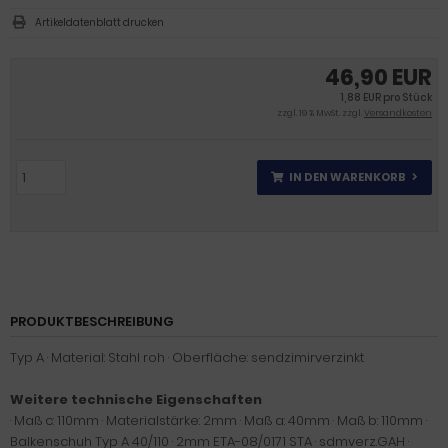
Artikeldatenblatt drucken
46,90 EUR
1,88 EUR pro Stück
zzgl. 19 % MwSt. zzgl.
Versandkosten
IN DEN WARENKORB
PRODUKTBESCHREIBUNG
Typ A · Material: Stahl roh · Oberfläche: sendzimirverzinkt
Weitere technische Eigenschaften
· Maß c: 110mm · Materialstärke: 2mm · Maß a: 40mm · Maß b: 110mm ·
Balkenschuh Typ A 40/110 · 2mm ETA-08/0171 STA · sdmverz.GAH ·