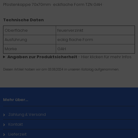
Pfostenkappe 70x70mm · eck.flache Form TZN GAH ·
Technische Daten
Oberfläche
feuerverzinkt
Ausführung
eckig flache Form
Marke
GAH
Angaben zur Produktsicherheit
- Hier klicken für mehr Infos
Diesen Artikel haben wir am 03.06.2024 in unseren Katalog aufgenommen.
Mehr über...
Zahlung & Versand
Kontakt
Lieferzeit