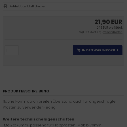
Artikeldatenblatt drucken
21,90 EUR
2,19 EUR pro Stück
zzgl. 19 % MwSt. zzgl.
Versandkosten
IN DEN WARENKORB
PRODUKTBESCHREIBUNG
flache Form · durch breiten Überstand auch für angeschrägte
Pfosten zu verwenden · eckig
Weitere technische Eigenschaften
· Maß a: 70mm · passend für: Holzpfosten · Maß b: 70mm ·