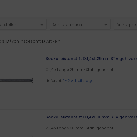
ersteller
Sortieren nach ...
Artikel pro
bis
17
(von insgesamt
17
Artikeln)
Sockelleistenstift D.1,4xL.25mm STA geh.verz
Ø 1,4 x Länge 25 mm · Stahl gehärtet
Lieferzeit:
1 - 2 Arbeitstage
Sockelleistenstift D.1,4xL.30mm STA geh.verz
Ø 1,4 x Länge 30 mm · Stahl gehärtet