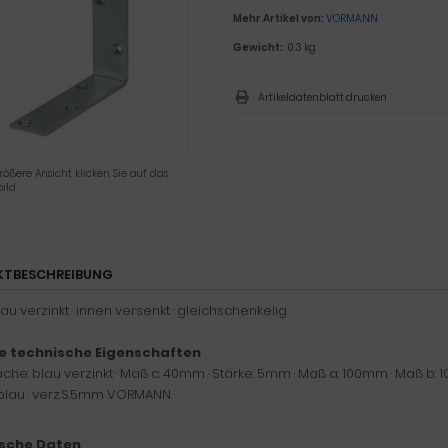
Mehr Artikel von:
VORMANN
Gewicht:
0.3 kg
Artikeldatenblatt drucken
rößere Ansicht klicken Sie auf das
ild
KTBESCHREIBUNG
blau verzinkt · innen versenkt · gleichschenkelig
e technische Eigenschaften
läche: blau verzinkt · Maß c: 40mm · Stärke: 5mm · Maß a: 100mm · Maß 
 blau · verz.S.5mm VORMANN ·
sche Daten