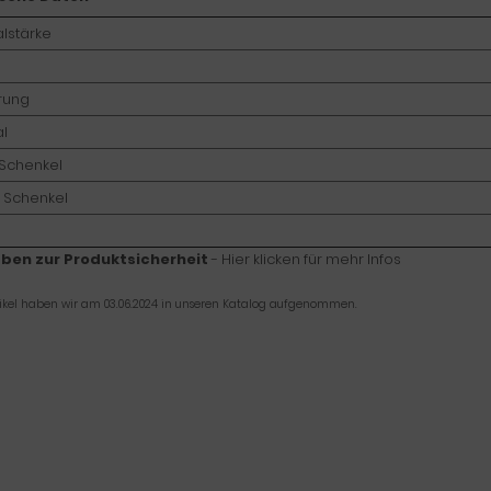
alstärke
rung
al
 Schenkel
 Schenkel
ben zur Produktsicherheit
- Hier klicken für mehr Infos
tikel haben wir am 03.06.2024 in unseren Katalog aufgenommen.