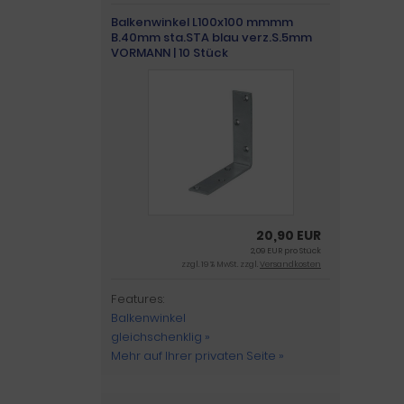
Balkenwinkel L100x100 mmmm
B.40mm sta.STA blau verz.S.5mm
VORMANN | 10 Stück
20,90 EUR
2,09 EUR pro Stück
zzgl. 19 % MwSt. zzgl.
Versandkosten
Features:
Balkenwinkel
gleichschenklig »
Mehr auf Ihrer privaten Seite »