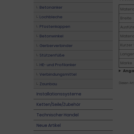
Betonanker
Materi
Lochbleche
Breite
Pfostenkappen
Ausfüh
Betonwinkel
Materi
Kurzer
Gerberverbinder
Langer
Stützenfüße
Marke
HE- und Profilanker
Anga
Verbindungsmittel
Diesen Ar
Zaunbau
Installationssysteme
Ketten/Seile/Zubehör
Technischer Handel
Neue Artikel