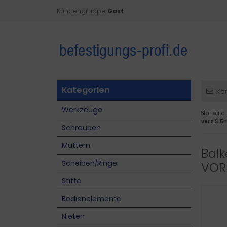
Kundengruppe:
Gast
Kategorien
Ko
Werkzeuge
Startseite
verz.S.5
Schrauben
Muttern
Bal
Scheiben/Ringe
VORM
Stifte
Bedienelemente
Nieten