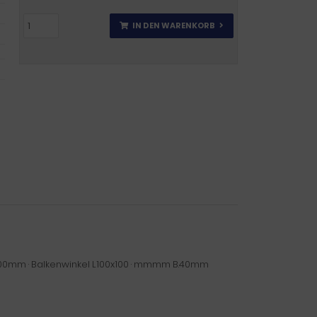
IN DEN WARENKORB
b: 100mm · Balkenwinkel L100x100 · mmmm B.40mm