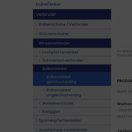
Dübel/Anker
Verbinder
Balkenschuhe / Verbinder
Stützenschuhe
Winkelverbinder
Für eine g
Lochplattenwinkel
Vorschaub
Schwerlastverbinder
Balkenwinkel
Balkenwinkel
PRODU
gleichschenklig
Balkenwinkel
Stahl · 
ungleichschenklig
Winkelverbinder
Weiter
· Oberf
Knaggen
sta.STA
Sparrenpfettenanker
Aussteifung, Lochbänder
Techni