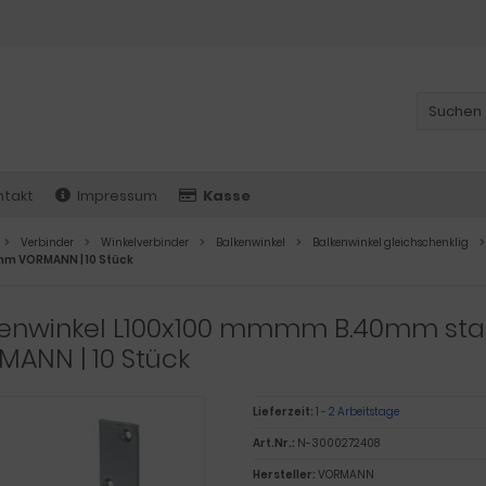
ntakt
Impressum
Kasse
Verbinder
Winkelverbinder
Balkenwinkel
Balkenwinkel gleichschenklig
mm VORMANN | 10 Stück
kenwinkel L100x100 mmmm B.40mm sta.
ANN | 10 Stück
Lieferzeit:
1 - 2 Arbeitstage
Art.Nr.:
N-3000272408
Hersteller:
VORMANN