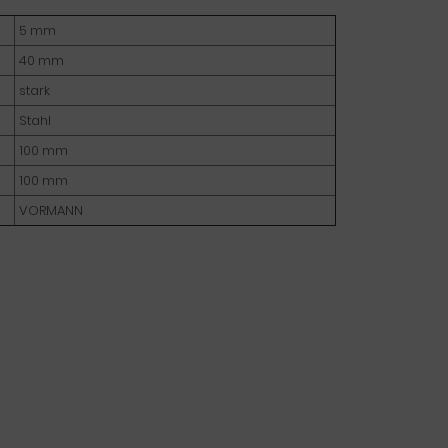
5 mm
40 mm
stark
Stahl
100 mm
100 mm
VORMANN