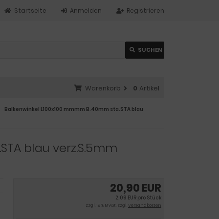
Startseite
Anmelden
Registrieren
SUCHEN
Warenkorb
0
Artikel
Balkenwinkel L100x100 mmmm B.40mm sta.STA blau
STA blau verz.S.5mm
20,90 EUR
2,09 EUR pro Stück
zzgl. 19 % MwSt. zzgl.
Versandkosten