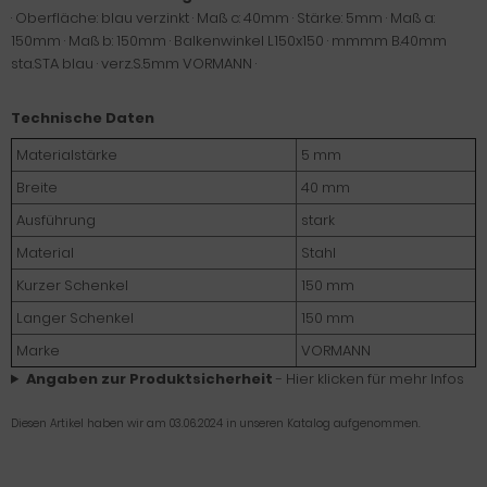
· Oberfläche: blau verzinkt · Maß c: 40mm · Stärke: 5mm · Maß a:
150mm · Maß b: 150mm · Balkenwinkel L150x150 · mmmm B.40mm
sta.STA blau · verz.S.5mm VORMANN ·
Technische Daten
Materialstärke
5 mm
Breite
40 mm
Ausführung
stark
Material
Stahl
Kurzer Schenkel
150 mm
Langer Schenkel
150 mm
Marke
VORMANN
Angaben zur Produktsicherheit
- Hier klicken für mehr Infos
Diesen Artikel haben wir am 03.06.2024 in unseren Katalog aufgenommen.