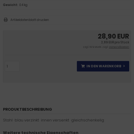
Gewicht:
0.4 kg
Artikeldatenblatt drucken
28,90 EUR
2,89 EUR pro Stück
zzgl. 19 % MwSt. zzgl.
Versandkosten
IN DEN WARENKORB
PRODUKTBESCHREIBUNG
Stahl · blau verzinkt · innen versenkt · gleichschenkelig
Weitere technische Eigenschaften