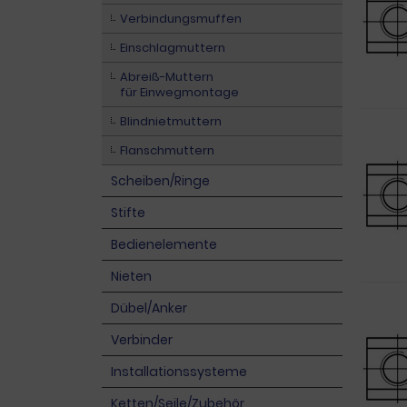
Verbindungsmuffen
Einschlagmuttern
Abreiß-Muttern
für Einwegmontage
Blindnietmuttern
Flanschmuttern
Scheiben/Ringe
Stifte
Bedienelemente
Nieten
Dübel/Anker
Verbinder
Installationssysteme
Ketten/Seile/Zubehör