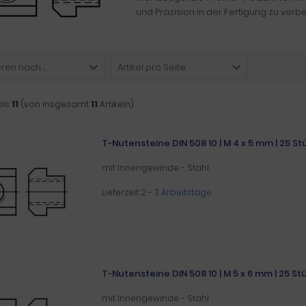
und Präzision in der Fertigung zu verb
ren nach ...
Artikel pro Seite
bis
11
(von insgesamt
11
Artikeln)
T-Nutensteine DIN 508 10 | M 4 x 5 mm | 25 St
mit Innengewinde - Stahl
Lieferzeit:
2 - 3 Arbeitstage
T-Nutensteine DIN 508 10 | M 5 x 6 mm | 25 St
mit Innengewinde - Stahl