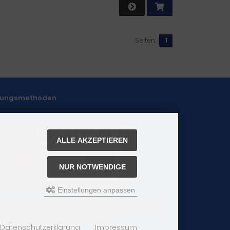
Seiten:
1
lungsmethoden
ALLE AKZEPTIEREN
NUR NOTWENDIGE
Einstellungen anpassen
ung per Rechnung: Übergabe der Rechnung an Pay
 Sie überweisen bequem nach Erhalt der Ware direkt
yPal. Sie benötigen kein PayPal Konto.
Datenschutzerklärung
Impressum