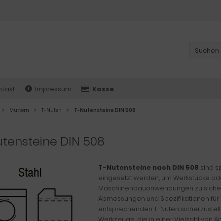
ntakt
Impressum
Kasse
Muttern
T-Nuten
T-Nutensteine DIN 508
tensteine DIN 508
T-Nutensteine nach DIN 508
sind s
eingesetzt werden, um Werkstücke o
Maschinenbauanwendungen zu sichern 
Abmessungen und Spezifikationen für T
entsprechenden T-Nuten sicherzustelle
Werkzeuge, die in einer Vielzahl von