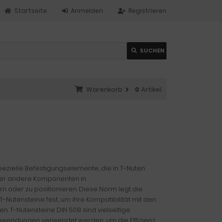
Startseite
Anmelden
Registrieren
SUCHEN
Warenkorb
0
Artikel
pezielle Befestigungselemente, die in T-Nuten
der andere Komponenten in
oder zu positionieren. Diese Norm legt die
-Nutensteine fest, um ihre Kompatibilität mit den
n. T-Nutensteine DIN 508 sind vielseitige
 Anwendungen verwendet werden, um die Effizienz