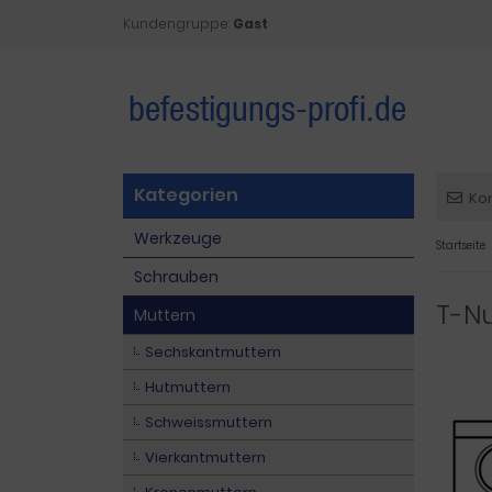
Kundengruppe:
Gast
Kategorien
Ko
Werkzeuge
Startseite
Schrauben
T-Nu
Muttern
Sechskantmuttern
Hutmuttern
Schweissmuttern
Vierkantmuttern