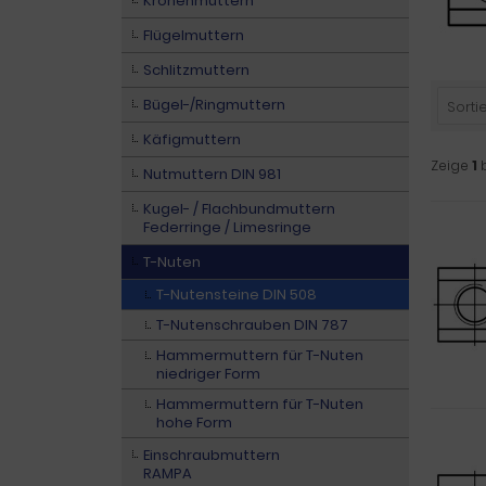
Kronenmuttern
Flügelmuttern
Schlitzmuttern
Bügel-/Ringmuttern
Sortie
Käfigmuttern
Zeige
1
Nutmuttern DIN 981
Kugel- / Flachbundmuttern
Federringe / Limesringe
T-Nuten
T-Nutensteine DIN 508
T-Nutenschrauben DIN 787
Hammermuttern für T-Nuten
niedriger Form
Hammermuttern für T-Nuten
hohe Form
Einschraubmuttern
RAMPA