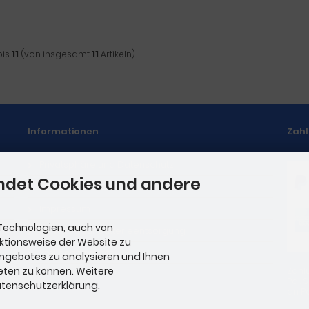
bis
11
(von insgesamt
11
Artikeln)
Informationen
Zah
Privatsphäre und Datenschutz
ndet Cookies und andere
Unsere AGB
Impressum
Technologien, auch von
Hinweise zur Batterieentsorgung
nktionsweise der Website zu
Stellenangebote
Angebotes zu analysieren und Ihnen
eten zu können. Weitere
Zahl
Pal.
Datenschutzerklärung.
an Pa