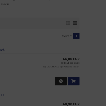
essern.
Seiten:
1
ück
45,90 EUR
1,84 EUR pro Stück
zzgl. 19 % MwSt. zzgl.
Versandkosten
ück
46,90 EUR