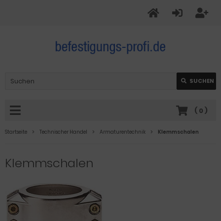
SUCHEN
(
0
)
Startseite
Technischer Handel
Armaturentechnik
Klemmschalen
Klemmschalen