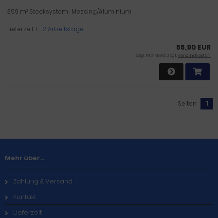
399 m² Stecksystem · Messing/Aluminium
Lieferzeit:
1 - 2 Arbeitstage
55,90 EUR
zzgl. 19 % MwSt. zzgl.
Versandkosten
Seiten:
1
Mehr über...
Zahlung & Versand
Kontakt
Lieferzeit