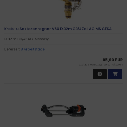
Kreis- u.Sektorenregner V60 D.32m G3/4Zoll AG MS GEKA
Ø 32 m G3/4? AG · Messing
Lieferzeit:
8 Arbeitstage
95,90 EUR
zzgl. 19 % MwSt. zzgl.
Versandkosten