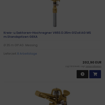
Kreis- u.Sektoren-Hochregner V65S D.35m G1Zoll AG MS
m.Standspitzen GEKA
Ø 35 m G1? AG · Messing
Lieferzeit:
8 Arbeitstage
202,90 EUR
zzgl. 19 % MwSt. zzgl.
Versandkosten