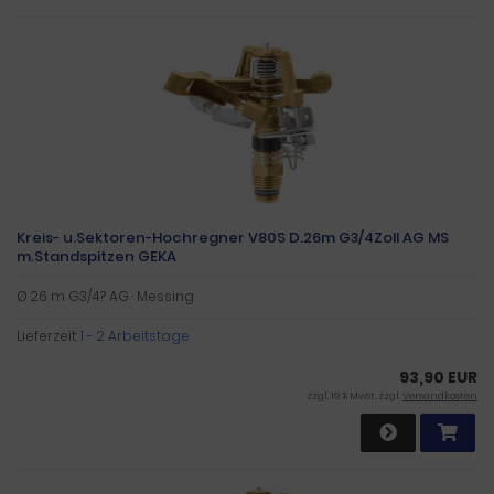
Kreis- u.Sektoren-Hochregner V80S D.26m G3/4Zoll AG MS
m.Standspitzen GEKA
Ø 26 m G3/4? AG · Messing
Lieferzeit:
1 - 2 Arbeitstage
93,90 EUR
zzgl. 19 % MwSt. zzgl.
Versandkosten