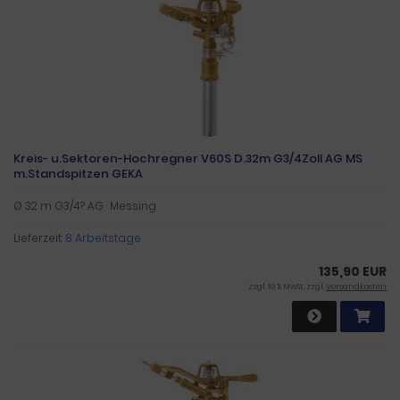
Kreis- u.Sektoren-Hochregner V60S D.32m G3/4Zoll AG MS
m.Standspitzen GEKA
Ø 32 m G3/4? AG · Messing
Lieferzeit:
8 Arbeitstage
135,90 EUR
zzgl. 19 % MwSt. zzgl.
Versandkosten