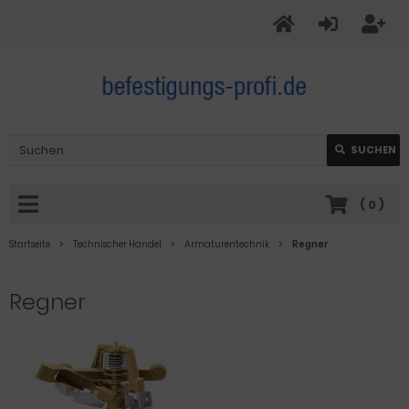
SUCHEN
(
0
)
Startseite
Technischer Handel
Armaturentechnik
Regner
Regner